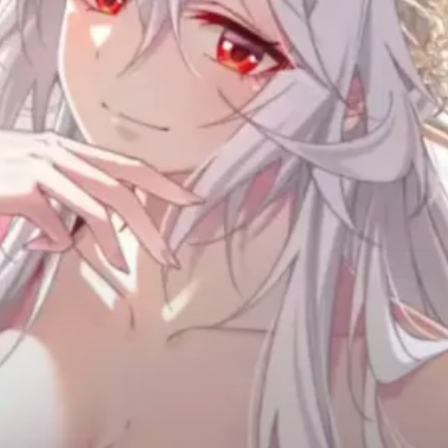
Adventure
Tu Tiên
Ngôn Tình
Slice Of Life
School Life
Manga
Supernatural
Xuyên Không
Shounen
Cổ Đại
Mystery
Webtoon