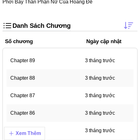
Doujinshi
Phơi Bày Thân Phận Nữ Của Hoàng Đế
Thanh Xuân Vườn Trường
Shounen Ai
Danh Sách Chương
Báo Thù
Số chương
Ngày cập nhật
Shoujo Ai
#Trâu Già Gặm Cỏ Non
Chapter 89
3 tháng trước
Smut
Chapter 88
3 tháng trước
Demons
Anime
Chapter 87
3 tháng trước
Detective
Chapter 86
3 tháng trước
#Hoàng Gia
Trinh Thám
Chapter 85
3 tháng trước
Xem Thêm
#Ma Cà Rồng