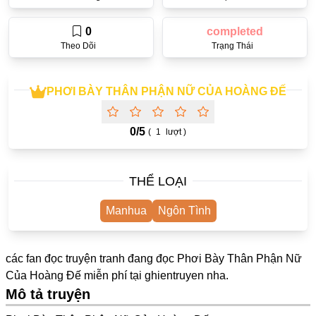
One Shot
0
completed
Yuri
Theo Dõi
Trạng Thái
Truyện Scan
Yaoi
PHƠI BÀY THÂN PHẬN NỮ CỦA HOÀNG ĐẾ
#Trùng Sinh
0/
5
(
1
lượt )
Cưới Trước Yêu Sau
#Cục Cưng
THỂ LOẠI
#Âu Cổ
Manhua
Ngôn Tình
Showbiz
Adult
các fan đọc truyện tranh đang đọc Phơi Bày Thân Phận Nữ
Mature
Của Hoàng Đế miễn phí tại
ghientruyen
nha.
Mô tả truyện
Trọng Sinh