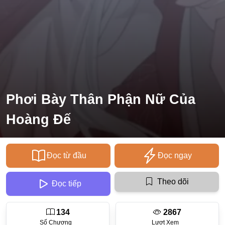
Ecchi
Nữ Cường
Huyền Huyễn
Tổng Tài
Isekai
Phơi Bày Thân Phận Nữ Của
#Chiếm Hữu Mạnh Mẽ
Hoàng Đế
Sports
Magic
Đọc từ đầu
Đọc ngay
Comic
#Ngược Tâm
Theo dõi
Đọc tiếp
Josei
134
2867
Gender Bender
Số Chương
Lượt Xem