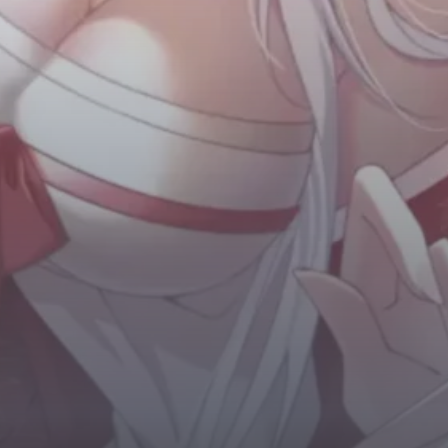
Horror
Chuyển Sinh
Psychological
Martial Arts
Shoujo
Đam Mỹ
Historical
Seinen
Sci-Fi
Tragedy
#Sủng Ngọt
Hiện Đại
Harem