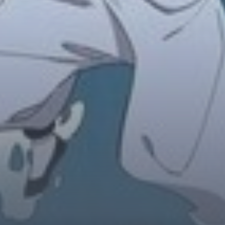
Horror
Chuyển Sinh
Psychological
Martial Arts
Shoujo
Đam Mỹ
Historical
Seinen
Sci-Fi
Tragedy
#Sủng Ngọt
Hiện Đại
Harem