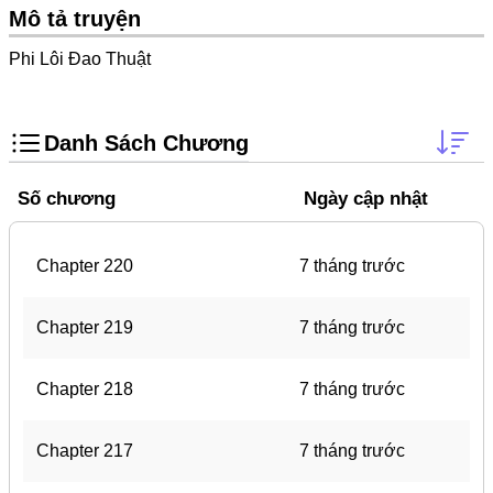
Trọng Sinh
Mô tả truyện
Thanh Xuân Vườn Trường
Phi Lôi Đao Thuật
Shounen Ai
Shoujo Ai
Danh Sách Chương
Báo Thù
Số chương
Ngày cập nhật
#Trâu Già Gặm Cỏ Non
Smut
Chapter 220
7 tháng trước
Demons
Anime
Chapter 219
7 tháng trước
Detective
Chapter 218
7 tháng trước
#Hoàng Gia
Trinh Thám
Chapter 217
7 tháng trước
#Ma Cà Rồng