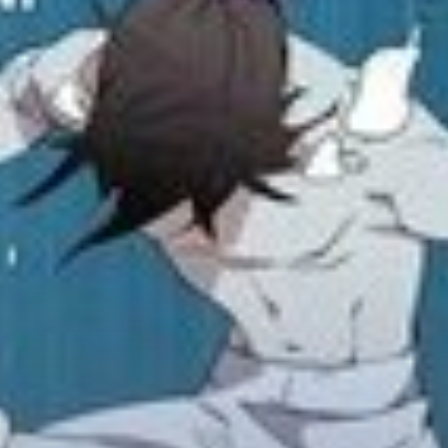
Adventure
Tu Tiên
Ngôn Tình
Slice Of Life
School Life
Manga
Supernatural
Xuyên Không
Shounen
Cổ Đại
Mystery
Webtoon