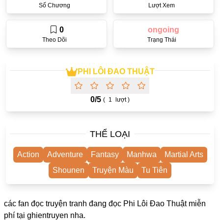
Số Chương
Lượt Xem
One Shot
Truyện Scan
0
ongoing
Theo Dõi
Trạng Thái
Yuri
Yaoi
PHI LÔI ĐAO THUẬT
Cưới Trước Yêu Sau
#Trùng Sinh
0/
5
(
1
lượt )
#Cục Cưng
THỂ LOẠI
Showbiz
#Âu Cổ
Action
Adventure
Fantasy
Manhwa
Martial Arts
Doujinshi
Shounen
Truyện Màu
Tu Tiên
Adult
các fan đọc truyện tranh đang đọc Phi Lôi Đao Thuật miễn
Mature
phí tại
ghientruyen
nha.