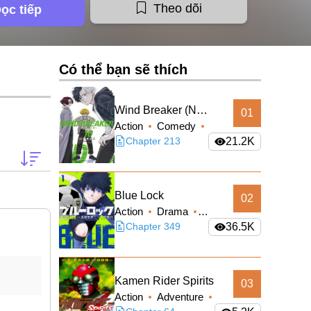
Theo dõi
ọc tiếp
Có thể bạn sẽ thích
Wind Breaker (Nii
01
Action
Comedy
Satoru)
School Life
Chapter 213
21.2K
Shounen
Blue Lock
02
Action
Drama
Shounen
Chapter 349
36.5K
Kamen Rider Spirits
03
Action
Adventure