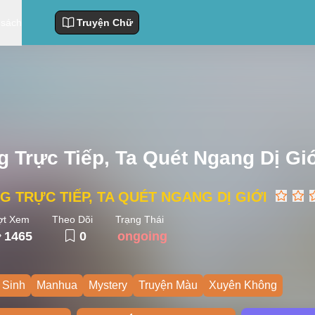
 sách
Truyện Chữ
g Trực Tiếp, Ta Quét Ngang Dị Gi
G TRỰC TIẾP, TA QUÉT NGANG DỊ GIỚI
ợt Xem
Theo Dõi
Trạng Thái
1465
0
ongoing
 Sinh
Manhua
Mystery
Truyện Màu
Xuyên Không