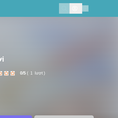
Search
ới
0/
5
(
1
lượt )