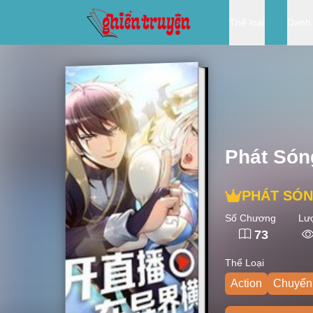
Thể loại
Danh
Phát Són
PHÁT SÓN
Số Chương
Lư
73
Thể Loại
Action
Chuyển