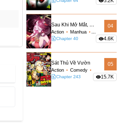
Sci-fi
Chapter 64
5.2K
Sau Khi Mở Mắt, Đệ
04
Action
Manhua
Tử Của Ta Thành
Supernatural
Chapter 40
4.6K
Nữ Đế Đại Ma Đầu
Truyện Màu
Sát Thủ Về Vườn
05
Action
Comedy
Manga
Chapter 243
Shounen
15.7K
Slice of Life
Supernatural