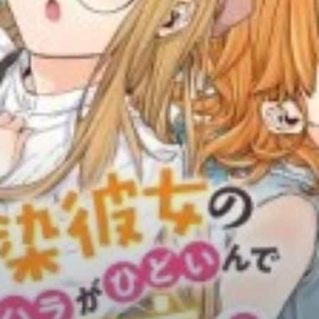
Adventure
Tu Tiên
Ngôn Tình
Slice Of Life
School Life
Manga
Supernatural
Xuyên Không
Shounen
Cổ Đại
Mystery
Webtoon