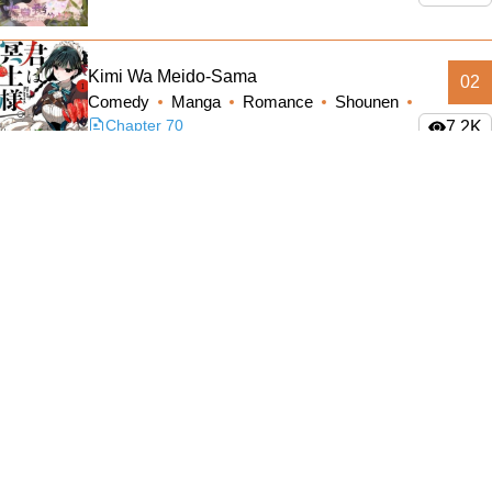
Military
#Tình Yêu Chị Em
Kimi Wa Meido-Sama
02
Comedy
Manga
Romance
Shounen
Mecha
Slice of Life
Chapter 70
7.2K
Cooking
#Ngôn Tình Hắc Đạo
Dành Cho Nàng Juliet Xinh Đẹp
03
#Thanh Mai Trúc Mã
Manhwa
Ngôn Tình
Romance
Truyện
Màu
Chapter 60
4.7K
#Truyện Nữ Giả Nam
Nhân Thú
#Nuôi Rồi Thịt
04
Tôi Là Ngự Y Của Hoàng Đế Sắp Băng Hà
Mafia
Adventure
Fantasy
Manhwa
Romance
731
#Cổ Phong
#Hậu Cung
Tôi Nhặt Được 1 Cô Gái Và Biến Cô Ấy
05