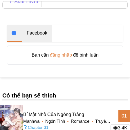
Xem Thêm
Doujinshi
Thanh Xuân Vườn Trường
Shounen Ai
Báo Thù
Facebook
Shoujo Ai
#Trâu Già Gặm Cỏ Non
Bạn cần
đăng nhập
để bình luận
Smut
Demons
Anime
Có thể bạn sẽ thích
Detective
#Hoàng Gia
Bí Mật Nhỏ Của Ngỗng Trắng
01
Trinh Thám
Manhwa
Ngôn Tình
Romance
Truyện
#Ma Cà Rồng
Màu
Chapter 31
3.4K