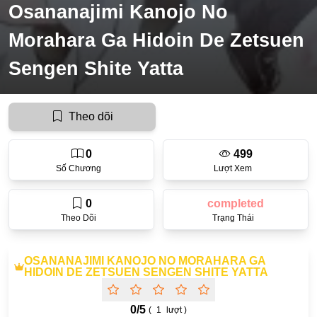
Osananajimi Kanojo No
Ecchi
Morahara Ga Hidoin De Zetsuen
Nữ Cường
Sengen Shite Yatta
Huyền Huyễn
Tổng Tài
Theo dõi
Isekai
#Chiếm Hữu Mạnh Mẽ
0
499
Số Chương
Lượt Xem
Sports
0
completed
Magic
Theo Dõi
Trạng Thái
Comic
#Ngược Tâm
OSANANAJIMI KANOJO NO MORAHARA GA
HIDOIN DE ZETSUEN SENGEN SHITE YATTA
Josei
Gender Bender
0/
5
(
1
lượt )