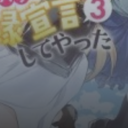
Horror
Chuyển Sinh
Psychological
Martial Arts
Shoujo
Đam Mỹ
Historical
Seinen
Sci-Fi
Tragedy
#Sủng Ngọt
Hiện Đại
Harem