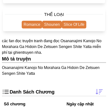
One Shot
Yuri
THỂ LOẠI
Truyện Scan
Romance
Shounen
Slice Of Life
Yaoi
#Trùng Sinh
các fan đọc truyện tranh đang đọc Osananajimi Kanojo No
Morahara Ga Hidoin De Zetsuen Sengen Shite Yatta miễn
Cưới Trước Yêu Sau
phí tại
ghientruyen
nha.
#Cục Cưng
Mô tả truyện
#Âu Cổ
Osananajimi Kanojo No Morahara Ga Hidoin De Zetsuen
Sengen Shite Yatta
Showbiz
Adult
Danh Sách Chương
Mature
Trọng Sinh
Số chương
Ngày cập nhật