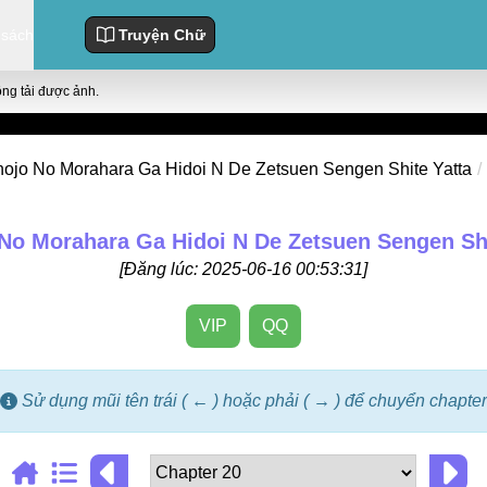
 sách
Truyện Chữ
ông tải được ảnh.
ojo No Morahara Ga Hidoi N De Zetsuen Sengen Shite Yatta
No Morahara Ga Hidoi N De Zetsuen Sengen Shi
[Đăng lúc: 2025-06-16 00:53:31]
VIP
QQ
Sử dụng mũi tên trái ( ← ) hoặc phải ( → ) để chuyển chapter