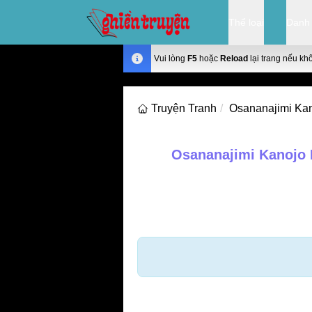
Thể loại
Danh
Vui lòng
F5
hoặc
Reload
lại trang nếu kh
Truyện Tranh
Osananajimi Kan
Osananajimi Kanojo 