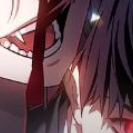
Adventure
Tu Tiên
Ngôn Tình
Slice Of Life
School Life
Manga
Supernatural
Xuyên Không
Shounen
Cổ Đại
Mystery
Webtoon