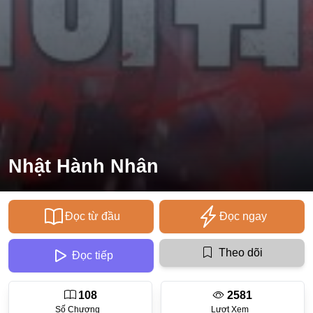
Ecchi
Nữ Cường
Huyền Huyễn
Tổng Tài
Isekai
#Chiếm Hữu Mạnh Mẽ
Nhật Hành Nhân
Sports
Magic
Đọc từ đầu
Đọc ngay
Comic
#Ngược Tâm
Theo dõi
Đọc tiếp
Josei
108
2581
Gender Bender
Số Chương
Lượt Xem