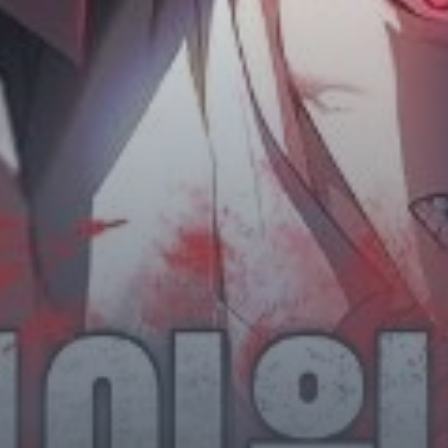
Horror
Chuyển Sinh
Psychological
Martial Arts
Shoujo
Đam Mỹ
Historical
Seinen
Sci-Fi
Tragedy
#Sủng Ngọt
Hiện Đại
Harem