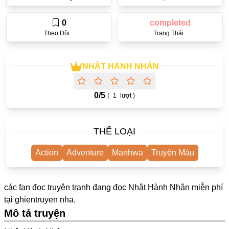
One Shot
0
completed
Truyện Scan
Theo Dõi
Trạng Thái
Yuri
Yaoi
NHẬT HÀNH NHÂN
Cưới Trước Yêu Sau
0/
5
(
1
lượt )
#Trùng Sinh
#Cục Cưng
THỂ LOẠI
Showbiz
Action
Adventure
Manhwa
Truyện Màu
#Âu Cổ
Doujinshi
các fan đọc truyện tranh đang đọc Nhật Hành Nhân miễn phí
Adult
tại
ghientruyen
nha.
Mô tả truyện
Mature