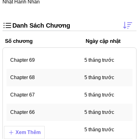
Trọng Sinh
Nhật Hành Nhân
Thanh Xuân Vườn Trường
Shounen Ai
Danh Sách Chương
Shoujo Ai
Số chương
Ngày cập nhật
Báo Thù
#Trâu Già Gặm Cỏ Non
Chapter 69
5 tháng trước
Smut
Chapter 68
5 tháng trước
Demons
Anime
Chapter 67
5 tháng trước
Detective
Chapter 66
5 tháng trước
#Hoàng Gia
Trinh Thám
Chapter 65
5 tháng trước
Xem Thêm
#Ma Cà Rồng