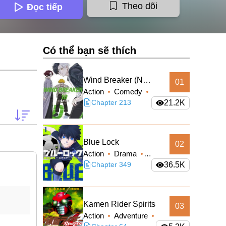
Theo dõi
Đọc tiếp
Có thể bạn sẽ thích
Wind Breaker (Nii
01
Action
Comedy
Satoru)
School Life
Chapter 213
21.2K
Shounen
Blue Lock
02
Action
Drama
Shounen
Chapter 349
36.5K
Kamen Rider Spirits
03
Action
Adventure