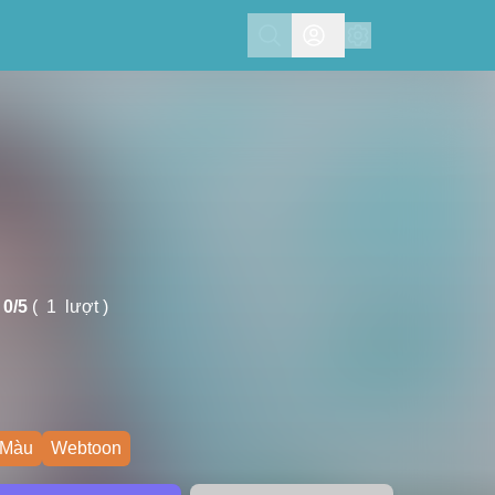
Search
0/
5
(
1
lượt )
 Màu
Webtoon