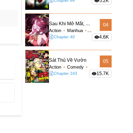
Sci-fi
Chapter 64
5.2K
Sau Khi Mở Mắt, Đệ
04
Action
Manhua
Tử Của Ta Thành
Supernatural
Chapter 40
4.6K
Nữ Đế Đại Ma Đầu
Truyện Màu
Sát Thủ Về Vườn
05
Action
Comedy
Manga
Chapter 243
Shounen
15.7K
Slice of Life
Supernatural