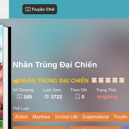
 sách
Truyện Chữ
Nhân Trùng Đại Chiến
NHÂN TRÙNG ĐẠI CHIẾN
Số Chương
Lượt Xem
Theo Dõi
Trạng Thái
165
3722
0
ongoing
Thể Loại
Action
Manhwa
School Life
Supernatural
Truyện