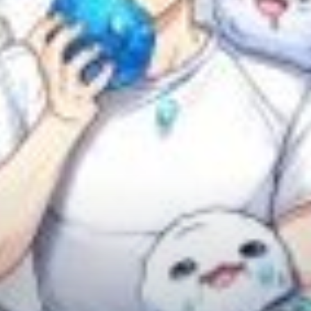
Adventure
Tu Tiên
Ngôn Tình
Slice Of Life
School Life
Manga
Supernatural
Xuyên Không
Shounen
Cổ Đại
Mystery
Webtoon