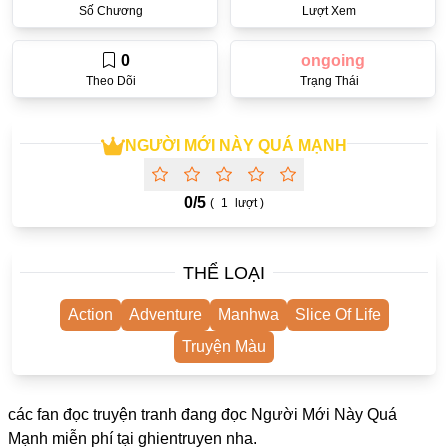
Số Chương
Lượt Xem
One Shot
Truyện Scan
0
ongoing
Theo Dõi
Trạng Thái
Yuri
Yaoi
NGƯỜI MỚI NÀY QUÁ MẠNH
Cưới Trước Yêu Sau
#Trùng Sinh
0/
5
(
1
lượt )
#Cục Cưng
THỂ LOẠI
Showbiz
#Âu Cổ
Action
Adventure
Manhwa
Slice Of Life
Doujinshi
Truyện Màu
Adult
các fan đọc truyện tranh đang đọc Người Mới Này Quá
Mature
Mạnh miễn phí tại
ghientruyen
nha.