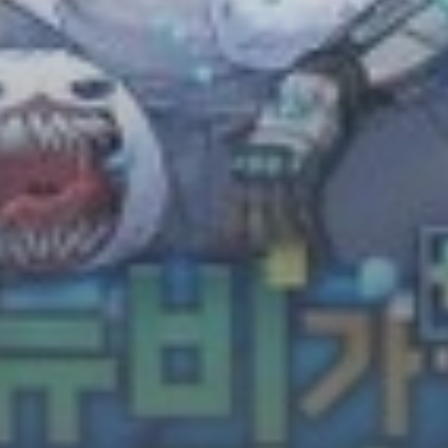
Horror
Chuyển Sinh
Psychological
Martial Arts
Shoujo
Đam Mỹ
Historical
Seinen
Sci-Fi
Tragedy
#Sủng Ngọt
Hiện Đại
Harem