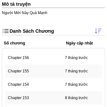
Trọng Sinh
Mô tả truyện
Thanh Xuân Vườn Trường
Người Mới Này Quá Mạnh
Shounen Ai
Shoujo Ai
Danh Sách Chương
Báo Thù
Số chương
Ngày cập nhật
#Trâu Già Gặm Cỏ Non
Smut
Chapter 156
7 tháng trước
Demons
Anime
Chapter 155
7 tháng trước
Detective
Chapter 154
7 tháng trước
#Hoàng Gia
Trinh Thám
Chapter 153
8 tháng trước
#Ma Cà Rồng