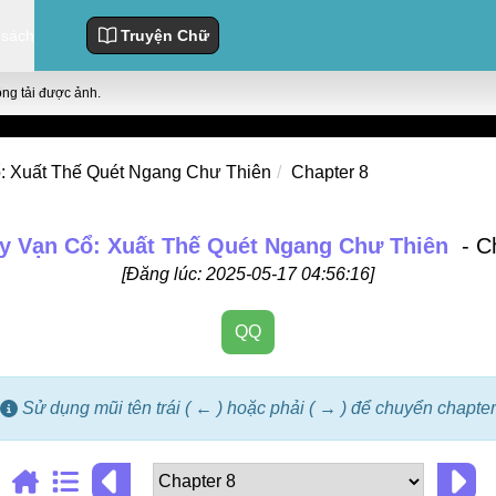
 sách
Truyện Chữ
ông tải được ảnh.
: Xuất Thế Quét Ngang Chư Thiên
Chapter 8
y Vạn Cổ: Xuất Thế Quét Ngang Chư Thiên
- C
[Đăng lúc: 2025-05-17 04:56:16]
QQ
Sử dụng mũi tên trái ( ← ) hoặc phải ( → ) để chuyển chapter