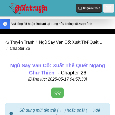
Truyện Chữ
Danh Sách
Vui lòng
F5
hoặc
Reload
lại trang nếu không tải được ảnh.
Truyện Mới Cập Nhật
Thể loại
Truyện Tranh
Ngủ Say Vạn Cổ: Xuất Thế Quét Ngang Chư Thiên
Truyện Hot
Chapter 26
Action
Truyện chữ
Truyện Mới Đăng
Truyện Màu
Truyện Hoàn Thành
Tùy Chỉnh
Ngủ Say Vạn Cổ: Xuất Thế Quét Ngang
Manhua
Chư Thiên
- Chapter 26
Đăng Nhập
Manhwa
[Đăng lúc: 2025-05-17 04:57:33]
Fantasy
QQ
Romance
Comedy
Sử dụng mũi tên trái ( ← ) hoặc phải ( → ) để
Drama