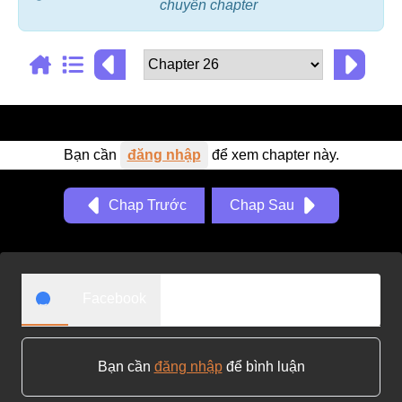
chuyển chapter
Adventure
Tu Tiên
Ngôn Tình
Slice Of Life
Bạn cần
đăng nhập
để xem chapter này.
School Life
Manga
Chap Trước
Chap Sau
Supernatural
Xuyên Không
Shounen
Facebook
Cổ Đại
Mystery
Bạn cần
đăng nhập
để bình luận
Webtoon