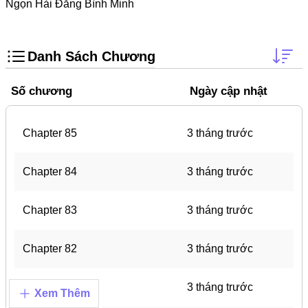
Trọng Sinh
Ngọn Hải Đăng Bình Minh
Thanh Xuân Vườn Trường
Shounen Ai
Danh Sách Chương
Shoujo Ai
Số chương
Ngày cập nhật
Báo Thù
#Trâu Già Gặm Cỏ Non
Chapter 85
3 tháng trước
Smut
Chapter 84
3 tháng trước
Demons
Anime
Chapter 83
3 tháng trước
Detective
Chapter 82
3 tháng trước
#Hoàng Gia
Trinh Thám
Chapter 81
3 tháng trước
Xem Thêm
#Ma Cà Rồng