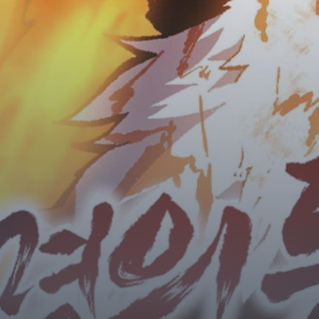
Horror
Chuyển Sinh
Psychological
Martial Arts
Shoujo
Đam Mỹ
Historical
Seinen
Sci-Fi
Tragedy
#Sủng Ngọt
Hiện Đại
Harem