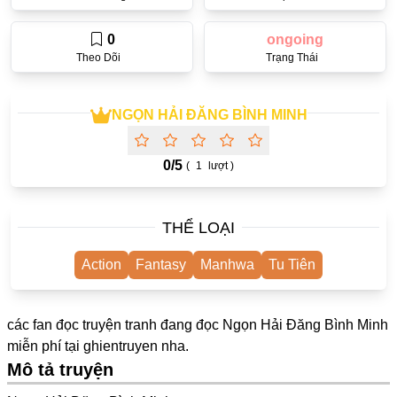
One Shot
0
ongoing
Truyện Scan
Theo Dõi
Trạng Thái
Yuri
Yaoi
NGỌN HẢI ĐĂNG BÌNH MINH
Cưới Trước Yêu Sau
0/
5
(
1
lượt )
#Trùng Sinh
#Cục Cưng
THỂ LOẠI
Showbiz
Action
Fantasy
Manhwa
Tu Tiên
#Âu Cổ
Doujinshi
các fan đọc truyện tranh đang đọc Ngọn Hải Đăng Bình Minh
Adult
miễn phí tại
ghientruyen
nha.
Mô tả truyện
Mature