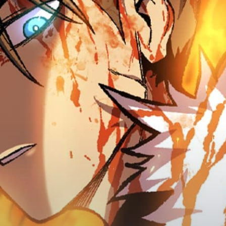
Adventure
Tu Tiên
Ngôn Tình
Slice Of Life
School Life
Manga
Supernatural
Xuyên Không
Shounen
Cổ Đại
Mystery
Webtoon