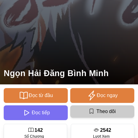
Ecchi
Nữ Cường
Huyền Huyễn
Tổng Tài
Isekai
#Chiếm Hữu Mạnh Mẽ
Ngọn Hải Đăng Bình Minh
Sports
Magic
Đọc từ đầu
Đọc ngay
Comic
#Ngược Tâm
Theo dõi
Đọc tiếp
Josei
142
2542
Gender Bender
Số Chương
Lượt Xem