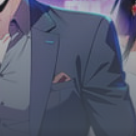
Horror
Chuyển Sinh
Psychological
Martial Arts
Shoujo
Đam Mỹ
Historical
Seinen
Sci-Fi
Tragedy
#Sủng Ngọt
Hiện Đại
Harem