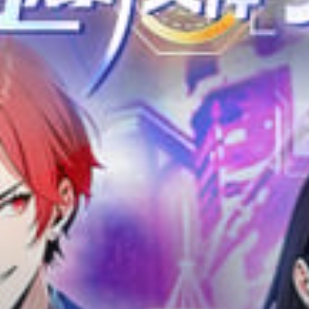
Adventure
Tu Tiên
Ngôn Tình
Slice Of Life
School Life
Manga
Supernatural
Xuyên Không
Shounen
Cổ Đại
Mystery
Webtoon