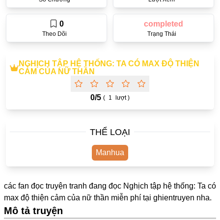
One Shot
0
completed
Yuri
Theo Dõi
Trạng Thái
Truyện Scan
Yaoi
NGHỊCH TẬP HỆ THỐNG: TA CÓ MAX ĐỘ THIỆN
CẢM CỦA NỮ THẦN
#Trùng Sinh
0/
5
Cưới Trước Yêu Sau
(
1
lượt )
#Cục Cưng
THỂ LOẠI
#Âu Cổ
Showbiz
Manhua
Adult
các fan đọc truyện tranh đang đọc Nghịch tập hệ thống: Ta có
Mature
max độ thiện cảm của nữ thần miễn phí tại
ghientruyen
nha.
Trọng Sinh
Mô tả truyện