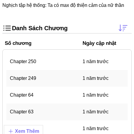
Doujinshi
Nghịch tập hệ thống: Ta có max độ thiện cảm của nữ thần
Thanh Xuân Vườn Trường
Shounen Ai
Danh Sách Chương
Báo Thù
Số chương
Ngày cập nhật
Shoujo Ai
#Trâu Già Gặm Cỏ Non
Chapter 250
1 năm trước
Smut
Demons
Chapter 249
1 năm trước
Anime
Chapter 64
1 năm trước
Detective
#Hoàng Gia
Chapter 63
1 năm trước
Trinh Thám
Chapter 62
1 năm trước
#Ma Cà Rồng
Xem Thêm