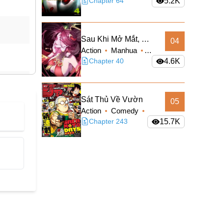
Sci-fi
Chapter 64
5.2K
Sau Khi Mở Mắt, Đệ
04
Action
Manhua
Tử Của Ta Thành
Supernatural
Chapter 40
4.6K
Nữ Đế Đại Ma Đầu
Truyện Màu
Sát Thủ Về Vườn
05
Action
Comedy
Manga
Chapter 243
Shounen
15.7K
Slice of Life
Supernatural