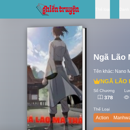
Thể loại
Danh
Ngã Lão 
Tên khác:
Nano M
NGÃ LÃO 
Số Chương
Lư
378
Thể Loại
Action
Manhw