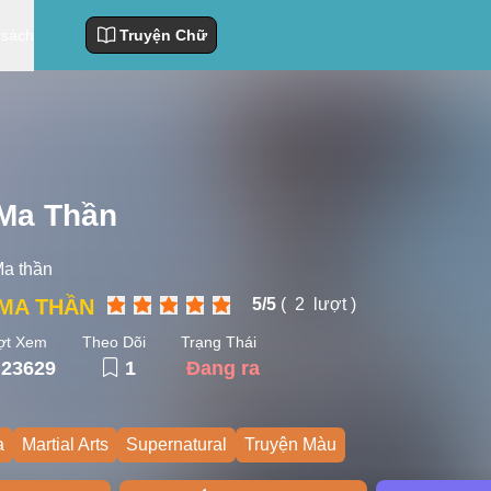
 sách
Truyện Chữ
Ma Thần
a thần
MA THẦN
5/
5
(
2
lượt )
ợt Xem
Theo Dõi
Trạng Thái
23629
1
Đang ra
a
Martial Arts
Supernatural
Truyện Màu