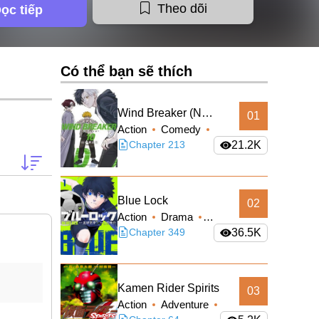
Theo dõi
ọc tiếp
Có thể bạn sẽ thích
Wind Breaker (Nii
01
Action
Comedy
Satoru)
School Life
Chapter 213
21.2K
Shounen
Blue Lock
02
Action
Drama
Shounen
Chapter 349
36.5K
Kamen Rider Spirits
03
Action
Adventure