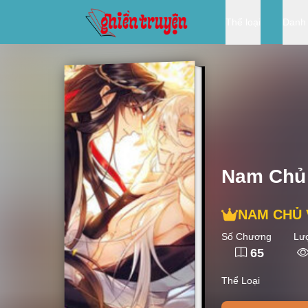
Thể loại
Danh
Nam Chủ 
NAM CHỦ 
Số Chương
Lư
65
Thể Loại