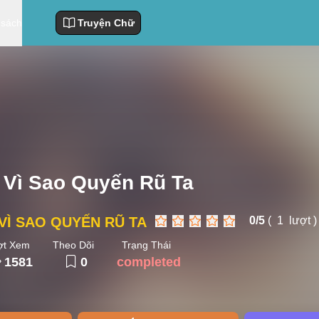
 sách
Truyện Chữ
Vì Sao Quyến Rũ Ta
VÌ SAO QUYẾN RŨ TA
0/
5
(
1
lượt )
ợt Xem
Theo Dõi
Trạng Thái
1581
0
completed