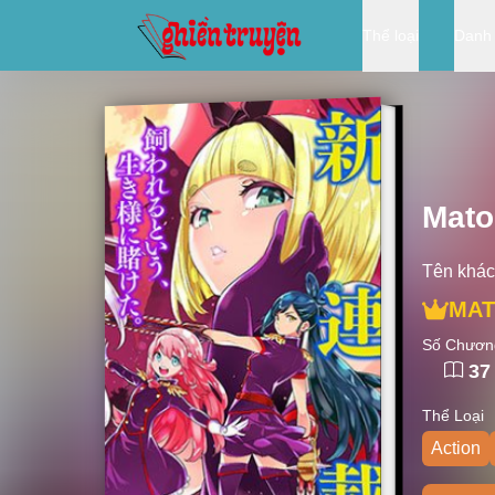
Thể loại
Danh
Mato
Tên khác
MAT
Số Chươn
37
Thể Loại
Action