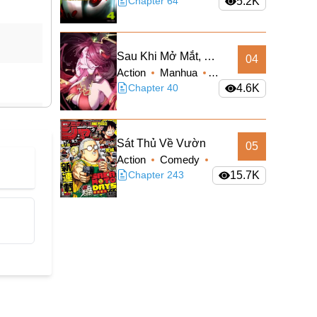
Sci-fi
Chapter 64
5.2K
Sau Khi Mở Mắt, Đệ
04
Action
Manhua
Tử Của Ta Thành
Supernatural
Chapter 40
4.6K
Nữ Đế Đại Ma Đầu
Truyện Màu
Sát Thủ Về Vườn
05
Action
Comedy
Manga
Chapter 243
Shounen
15.7K
Slice of Life
Supernatural