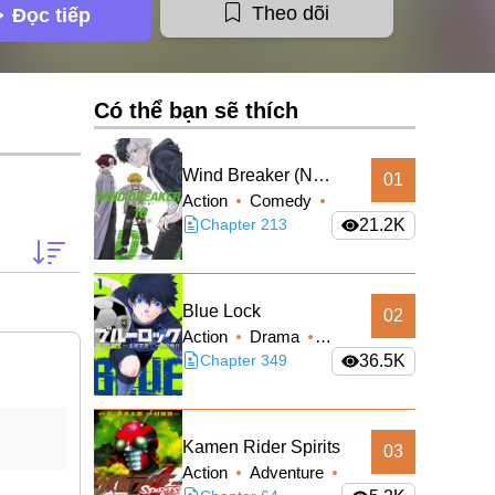
Theo dõi
Đọc tiếp
Có thể bạn sẽ thích
Wind Breaker (Nii
01
Action
Comedy
Satoru)
School Life
Chapter 213
21.2K
Shounen
Blue Lock
02
Action
Drama
Shounen
Chapter 349
36.5K
Kamen Rider Spirits
03
Action
Adventure