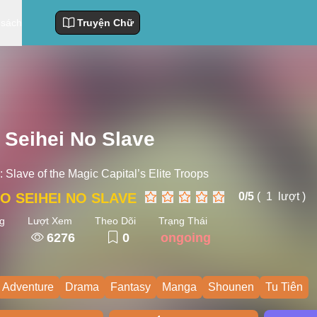
 sách
Truyện Chữ
 Seihei No Slave
:
Slave of the Magic Capital’s Elite Troops
O SEIHEI NO SLAVE
0/
5
(
1
lượt )
g
Lượt Xem
Theo Dõi
Trạng Thái
6276
0
ongoing
Adventure
Drama
Fantasy
Manga
Shounen
Tu Tiên