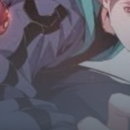
Horror
Chuyển Sinh
Psychological
Martial Arts
Shoujo
Đam Mỹ
Historical
Seinen
Sci-Fi
Tragedy
#Sủng Ngọt
Hiện Đại
Harem