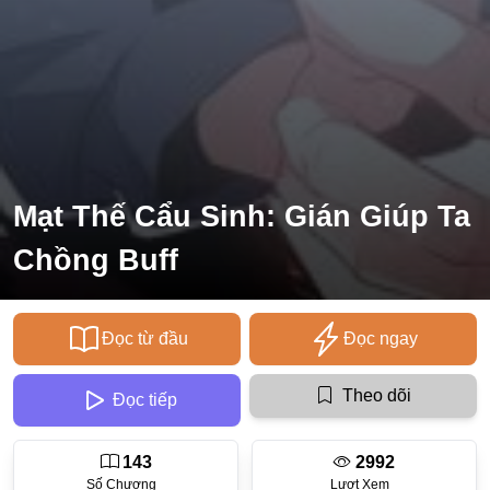
Ecchi
Nữ Cường
Huyền Huyễn
Tổng Tài
Isekai
Mạt Thế Cẩu Sinh: Gián Giúp Ta
#Chiếm Hữu Mạnh Mẽ
Chồng Buff
Sports
Magic
Đọc từ đầu
Đọc ngay
Comic
#Ngược Tâm
Theo dõi
Đọc tiếp
Josei
143
2992
Gender Bender
Số Chương
Lượt Xem