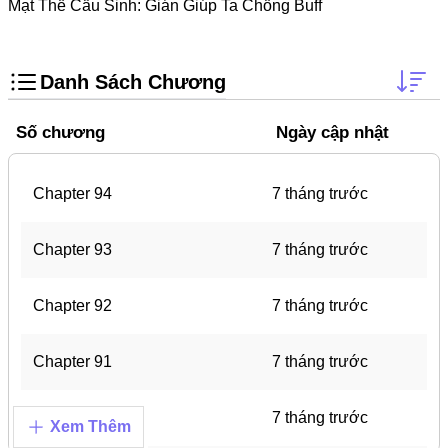
Doujinshi
Mạt Thế Cẩu Sinh: Gián Giúp Ta Chồng Buff
Thanh Xuân Vườn Trường
Shounen Ai
Danh Sách Chương
Báo Thù
Số chương
Ngày cập nhật
Shoujo Ai
#Trâu Già Gặm Cỏ Non
Chapter 94
7 tháng trước
Smut
Chapter 93
7 tháng trước
Demons
Anime
Chapter 92
7 tháng trước
Detective
Chapter 91
7 tháng trước
#Hoàng Gia
Trinh Thám
Chapter 90
7 tháng trước
Xem Thêm
#Ma Cà Rồng