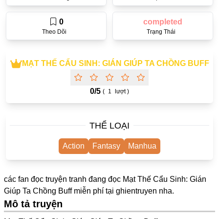
One Shot
0
completed
Yuri
Theo Dõi
Trạng Thái
Truyện Scan
Yaoi
MẠT THẾ CẨU SINH: GIÁN GIÚP TA CHỒNG BUFF
#Trùng Sinh
0/
5
(
1
lượt )
Cưới Trước Yêu Sau
#Cục Cưng
THỂ LOẠI
#Âu Cổ
Action
Fantasy
Manhua
Showbiz
Adult
các fan đọc truyện tranh đang đọc Mạt Thế Cẩu Sinh: Gián
Mature
Giúp Ta Chồng Buff miễn phí tại
ghientruyen
nha.
Mô tả truyện
Trọng Sinh