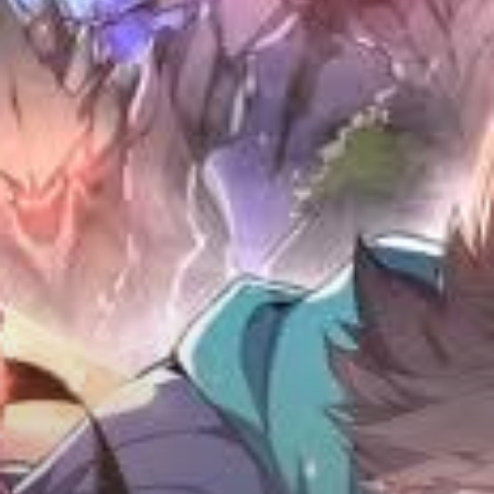
Adventure
Tu Tiên
Ngôn Tình
Slice Of Life
School Life
Manga
Supernatural
Xuyên Không
Shounen
Cổ Đại
Mystery
Webtoon