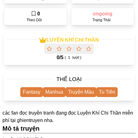
One Shot
0
ongoing
Yuri
Theo Dõi
Trạng Thái
Truyện Scan
Yaoi
LUYỆN KHÍ CHI THẦN
#Trùng Sinh
0/
5
(
1
lượt )
Cưới Trước Yêu Sau
#Cục Cưng
THỂ LOẠI
#Âu Cổ
Fantasy
Manhua
Truyện Màu
Tu Tiên
Showbiz
Adult
các fan đọc truyện tranh đang đọc Luyện Khí Chi Thần miễn
Mature
phí tại
ghientruyen
nha.
Mô tả truyện
Trọng Sinh