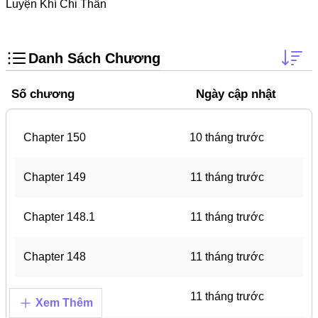
Doujinshi
Luyện Khí Chi Thần
Thanh Xuân Vườn Trường
Shounen Ai
Danh Sách Chương
Báo Thù
Số chương
Ngày cập nhật
Shoujo Ai
#Trâu Già Gặm Cỏ Non
Chapter 150
10 tháng trước
Smut
Chapter 149
11 tháng trước
Demons
Anime
Chapter 148.1
11 tháng trước
Detective
Chapter 148
11 tháng trước
#Hoàng Gia
Trinh Thám
Chapter 147
11 tháng trước
Xem Thêm
#Ma Cà Rồng