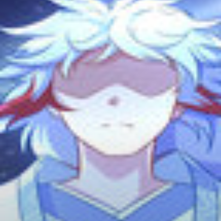
Adventure
Tu Tiên
Ngôn Tình
Slice Of Life
School Life
Manga
Supernatural
Xuyên Không
Shounen
Cổ Đại
Mystery
Webtoon