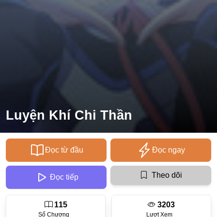
Ecchi
Nữ Cường
Huyền Huyễn
Tổng Tài
Isekai
#Chiếm Hữu Mạnh Mẽ
Luyện Khí Chi Thần
Sports
Magic
Đọc từ đầu
Đọc ngay
Comic
#Ngược Tâm
Theo dõi
Đọc tiếp
Josei
115
3203
Gender Bender
Số Chương
Lượt Xem