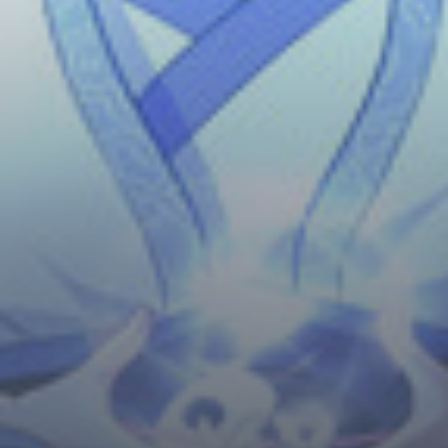
Horror
Chuyển Sinh
Psychological
Martial Arts
Shoujo
Đam Mỹ
Historical
Seinen
Sci-Fi
Tragedy
#Sủng Ngọt
Hiện Đại
Harem