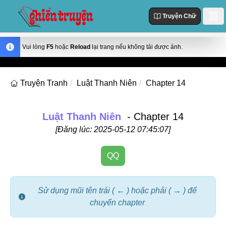
Truyện Chữ
Danh Sách
Vui lòng
F5
hoặc
Reload
lại trang nếu không tải được ảnh.
Truyện Mới Cập Nhật
Thể loại
Truyện Tranh
Luật Thanh Niên
Chapter 14
Truyện Hot
Action
Truyện chữ
Truyện Mới Đăng
Truyện Màu
Luật Thanh Niên
- Chapter 14
Truyện Hoàn Thành
Tùy Chỉnh
[Đăng lúc: 2025-05-12 07:45:07]
Manhua
Đăng Nhập
Manhwa
QQ
Fantasy
Romance
Sử dụng mũi tên trái ( ← ) hoặc phải ( → ) để
chuyển chapter
Comedy
Drama