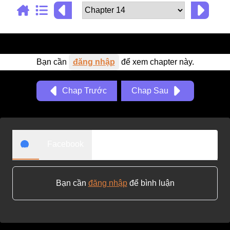
Adventure
Tu Tiên
Ngôn Tình
Bạn cần
đăng nhập
để xem chapter này.
Slice Of Life
School Life
Chap Trước
Chap Sau
Manga
Supernatural
Facebook
Xuyên Không
Shounen
Cổ Đại
Bạn cần
đăng nhập
để bình luận
Mystery
Webtoon