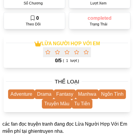
Số Chương
Lượt Xem
One Shot
Yuri
0
completed
Theo Dõi
Trạng Thái
Truyện Scan
Yaoi
LỪA NGƯỜI HỢP VỚI EM
#Trùng Sinh
Cưới Trước Yêu Sau
0/
5
(
1
lượt )
#Cục Cưng
THỂ LOẠI
#Âu Cổ
Showbiz
Adventure
Drama
Fantasy
Manhwa
Ngôn Tình
Adult
Truyện Màu
Tu Tiên
Mature
các fan đọc truyện tranh đang đọc Lừa Người Hợp Với Em
Trọng Sinh
miễn phí tại
ghientruyen
nha.