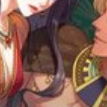
Adventure
Tu Tiên
Ngôn Tình
Slice Of Life
School Life
Manga
Supernatural
Xuyên Không
Shounen
Cổ Đại
Mystery
Webtoon