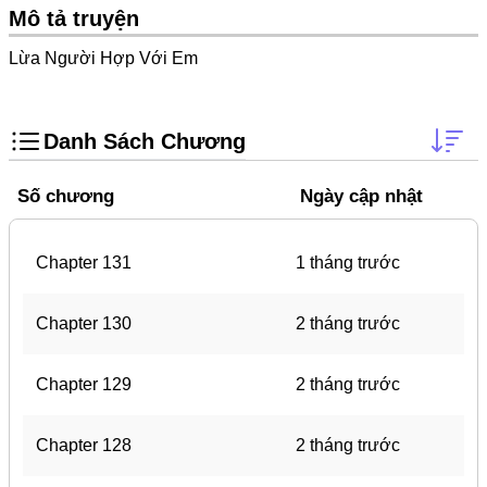
Doujinshi
Mô tả truyện
Thanh Xuân Vườn Trường
Lừa Người Hợp Với Em
Shounen Ai
Báo Thù
Danh Sách Chương
Shoujo Ai
Số chương
Ngày cập nhật
#Trâu Già Gặm Cỏ Non
Smut
Chapter 131
1 tháng trước
Demons
Anime
Chapter 130
2 tháng trước
Detective
Chapter 129
2 tháng trước
#Hoàng Gia
Trinh Thám
Chapter 128
2 tháng trước
#Ma Cà Rồng