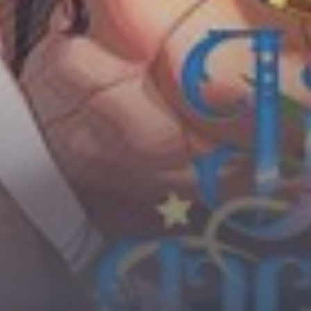
Horror
Chuyển Sinh
Psychological
Martial Arts
Shoujo
Đam Mỹ
Historical
Seinen
Sci-Fi
Tragedy
#Sủng Ngọt
Hiện Đại
Harem