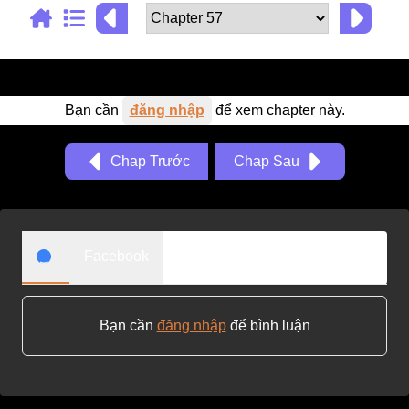
Adventure
Tu Tiên
Ngôn Tình
Bạn cần
đăng nhập
để xem chapter này.
Slice Of Life
School Life
Chap Trước
Chap Sau
Manga
Supernatural
Facebook
Xuyên Không
Shounen
Cổ Đại
Bạn cần
đăng nhập
để bình luận
Mystery
Webtoon