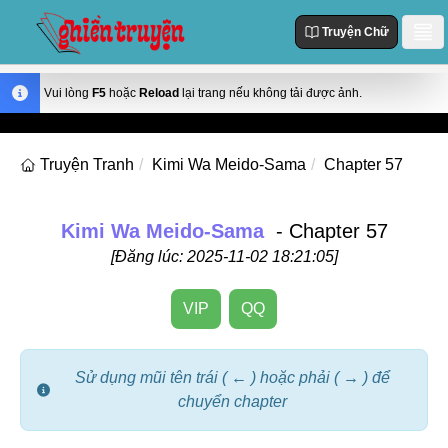
Truyện Chữ
Danh Sách
Vui lòng
F5
hoặc
Reload
lại trang nếu không tải được ảnh.
Truyện Mới Cập Nhật
Thể loại
Truyện Tranh
Kimi Wa Meido-Sama
Chapter 57
Truyện Hot
Action
Truyện chữ
Truyện Mới Đăng
Truyện Màu
Kimi Wa Meido-Sama
- Chapter 57
Truyện Hoàn Thành
Tùy Chỉnh
[Đăng lúc: 2025-11-02 18:21:05]
Manhua
Đăng Nhập
Manhwa
VIP
QQ
Fantasy
Romance
Sử dụng mũi tên trái ( ← ) hoặc phải ( → ) để
chuyển chapter
Comedy
Drama