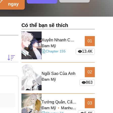
ngay
Có thể bạn sẽ thích
Xuyên Nhanh Chi
01
Đam Mỹ
Cải Tạo Bắt Đầu
Chapter 155
13.4K
Lại Làm Người
02
Ngôi Sao Của Anh
Đam Mỹ
863
Tướng Quân, Cẩn
03
Đam Mỹ
Manhua
Thận Chó Dữ