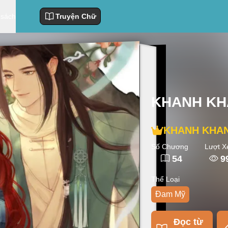
 sách
Truyện Chữ
KHANH K
KHANH KHA
Số Chương
Lượt 
54
9
Thể Loại
Đam Mỹ
Đọc từ