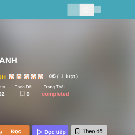
Search
HANH
NH
0/
5
(
1
lượt )
Xem
Theo Dõi
Trạng Thái
92
0
completed
Đọc
Theo dõi
Đọc tiếp