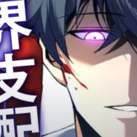
Adventure
Tu Tiên
Ngôn Tình
Slice Of Life
School Life
Manga
Supernatural
Xuyên Không
Shounen
Cổ Đại
Mystery
Webtoon