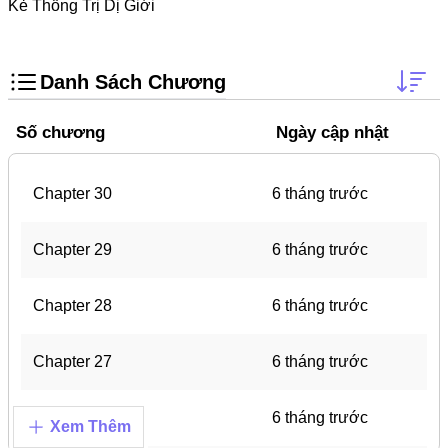
Doujinshi
Kẻ Thống Trị Dị Giới
Thanh Xuân Vườn Trường
Shounen Ai
Danh Sách Chương
Báo Thù
Số chương
Ngày cập nhật
Shoujo Ai
#Trâu Già Gặm Cỏ Non
Chapter 30
6 tháng trước
Smut
Chapter 29
6 tháng trước
Demons
Anime
Chapter 28
6 tháng trước
Detective
Chapter 27
6 tháng trước
#Hoàng Gia
Trinh Thám
Chapter 26
6 tháng trước
Xem Thêm
#Ma Cà Rồng