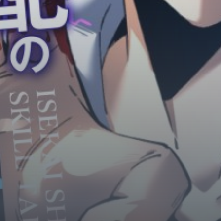
Horror
Chuyển Sinh
Psychological
Martial Arts
Shoujo
Đam Mỹ
Historical
Seinen
Sci-Fi
Tragedy
#Sủng Ngọt
Hiện Đại
Harem