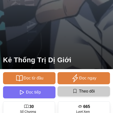
Ecchi
Nữ Cường
Huyền Huyễn
Tổng Tài
Isekai
#Chiếm Hữu Mạnh Mẽ
Kẻ Thống Trị Dị Giới
Sports
Magic
Đọc từ đầu
Đọc ngay
Comic
#Ngược Tâm
Theo dõi
Đọc tiếp
Josei
30
665
Gender Bender
Số Chương
Lượt Xem