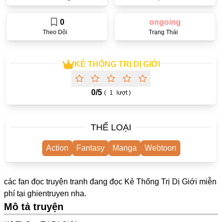
One Shot
0
ongoing
Yuri
Theo Dõi
Trạng Thái
Truyện Scan
Yaoi
KẺ THỐNG TRỊ DỊ GIỚI
#Trùng Sinh
0/
5
(
1
lượt )
Cưới Trước Yêu Sau
#Cục Cưng
THỂ LOẠI
#Âu Cổ
Action
Fantasy
Manga
Webtoon
Showbiz
Adult
các fan đọc truyện tranh đang đọc Kẻ Thống Trị Dị Giới miễn
Mature
phí tại
ghientruyen
nha.
Mô tả truyện
Trọng Sinh