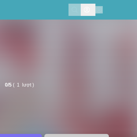
Search
0/
5
(
1
lượt )