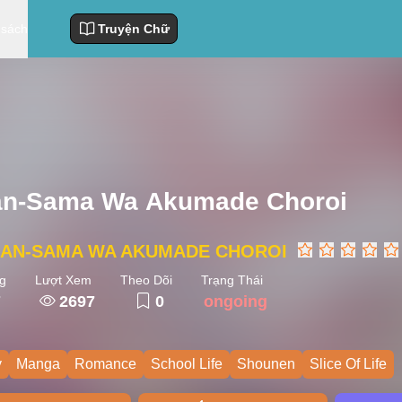
 sách
Truyện Chữ
n-Sama Wa Akumade Choroi
AN-SAMA WA AKUMADE CHOROI
g
Lượt Xem
Theo Dõi
Trạng Thái
7
2697
0
ongoing
y
Manga
Romance
School Life
Shounen
Slice Of Life