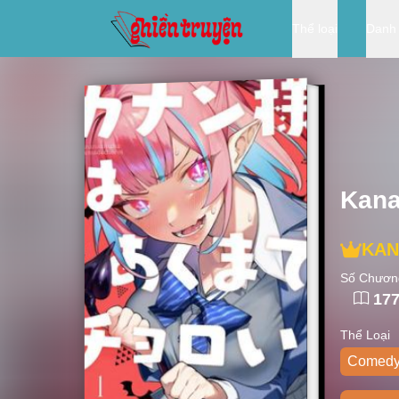
Thể loại
Danh
Kana
KAN
Số Chươn
17
Thể Loại
Comed