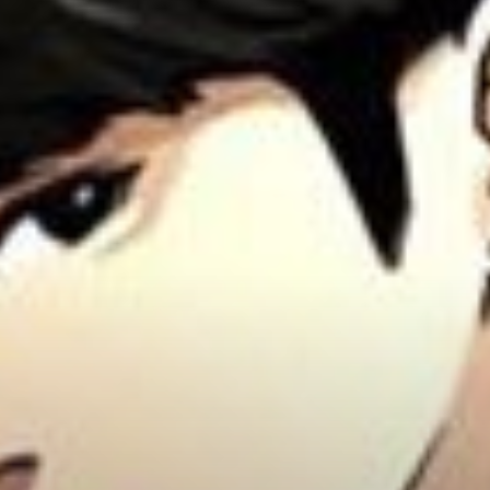
Adventure
Tu Tiên
Ngôn Tình
Slice Of Life
School Life
Manga
Supernatural
Xuyên Không
Shounen
Cổ Đại
Mystery
Webtoon