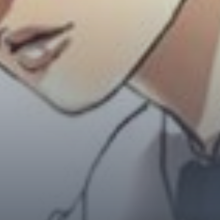
Horror
Chuyển Sinh
Psychological
Martial Arts
Shoujo
Đam Mỹ
Historical
Seinen
Sci-Fi
Tragedy
#Sủng Ngọt
Hiện Đại
Harem