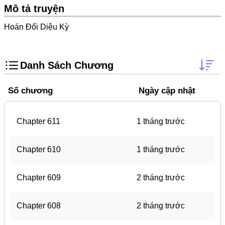
Trọng Sinh
Mô tả truyện
Thanh Xuân Vườn Trường
Hoán Đổi Diệu Kỳ
Shounen Ai
Shoujo Ai
Danh Sách Chương
Báo Thù
Số chương
Ngày cập nhật
#Trâu Già Gặm Cỏ Non
Smut
Chapter 611
1 tháng trước
Demons
Anime
Chapter 610
1 tháng trước
Detective
Chapter 609
2 tháng trước
#Hoàng Gia
Trinh Thám
Chapter 608
2 tháng trước
#Ma Cà Rồng