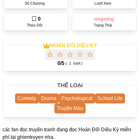
Số Chương
Lượt Xem
One Shot
Truyện Scan
0
ongoing
Theo Dõi
Trạng Thái
Yuri
Yaoi
HOÁN ĐỔI DIỆU KỲ
Cưới Trước Yêu Sau
#Trùng Sinh
0/
5
(
1
lượt )
#Cục Cưng
THỂ LOẠI
Showbiz
#Âu Cổ
Comedy
Drama
Psychological
School Life
Doujinshi
Truyện Màu
Adult
các fan đọc truyện tranh đang đọc Hoán Đổi Diệu Kỳ miễn
Mature
phí tại
ghientruyen
nha.