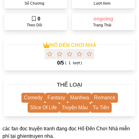
Số Chương
Lượt Xem
One Shot
Yuri
0
ongoing
Theo Dõi
Trạng Thái
Truyện Scan
Yaoi
HỔ ĐẾN CHƠI NHÀ
#Trùng Sinh
Cưới Trước Yêu Sau
0/
5
(
1
lượt )
#Cục Cưng
THỂ LOẠI
#Âu Cổ
Showbiz
Comedy
Fantasy
Manhwa
Romance
Adult
Slice Of Life
Truyện Màu
Tu Tiên
Mature
các fan đọc truyện tranh đang đọc Hổ Đến Chơi Nhà miễn
Trọng Sinh
phí tại
ghientruyen
nha.