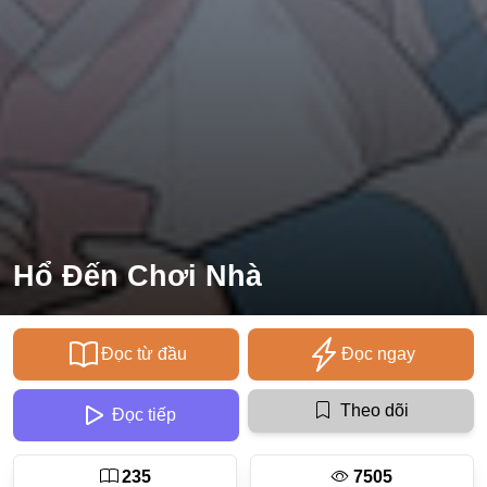
Ecchi
Nữ Cường
Huyền Huyễn
Tổng Tài
Isekai
#Chiếm Hữu Mạnh Mẽ
Hổ Đến Chơi Nhà
Sports
Magic
Comic
Đọc từ đầu
Đọc ngay
#Ngược Tâm
Theo dõi
Đọc tiếp
Josei
Gender Bender
235
7505