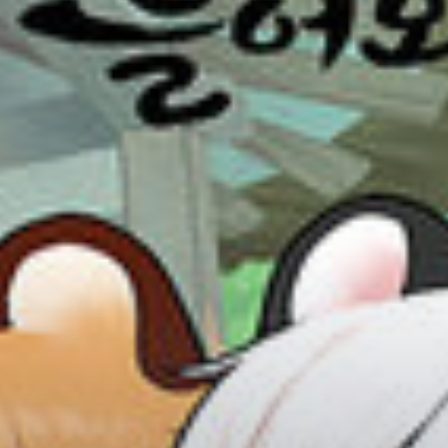
Adventure
Tu Tiên
Ngôn Tình
Slice Of Life
School Life
Manga
Supernatural
Xuyên Không
Shounen
Cổ Đại
Mystery
Webtoon