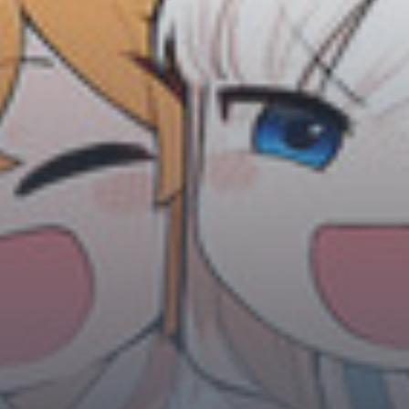
Horror
Chuyển Sinh
Psychological
Martial Arts
Shoujo
Đam Mỹ
Historical
Seinen
Sci-Fi
Tragedy
#Sủng Ngọt
Hiện Đại
Harem