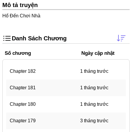
Doujinshi
Mô tả truyện
Thanh Xuân Vườn Trường
Hổ Đến Chơi Nhà
Shounen Ai
Báo Thù
Danh Sách Chương
Shoujo Ai
Số chương
Ngày cập nhật
#Trâu Già Gặm Cỏ Non
Smut
Chapter 182
1 tháng trước
Demons
Anime
Chapter 181
1 tháng trước
Detective
Chapter 180
1 tháng trước
#Hoàng Gia
Trinh Thám
Chapter 179
3 tháng trước
#Ma Cà Rồng