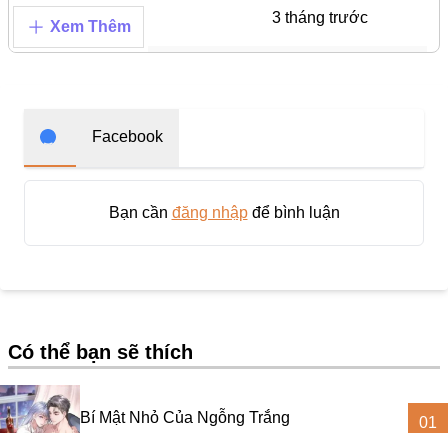
Chapter 178
3 tháng trước
Military
Xem Thêm
#Tình Yêu Chị Em
Chapter 177
6 tháng trước
Mecha
Chapter 176
6 tháng trước
Cooking
Facebook
#Ngôn Tình Hắc Đạo
Chapter 175
10 tháng trước
#Thanh Mai Trúc Mã
Bạn cần
đăng nhập
để bình luận
#Truyện Nữ Giả Nam
Chapter 174
10 tháng trước
Nhân Thú
Chapter 173
10 tháng trước
#Nuôi Rồi Thịt
Mafia
Có thể bạn sẽ thích
Chapter 172
10 tháng trước
#Cổ Phong
Chapter 171
10 tháng trước
Bí Mật Nhỏ Của Ngỗng Trắng
#Hậu Cung
01
Manhwa
Ngôn Tình
Romance
Truyện