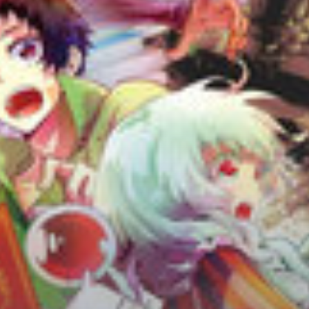
Adventure
Tu Tiên
Ngôn Tình
Slice Of Life
School Life
Manga
Supernatural
Xuyên Không
Shounen
Cổ Đại
Mystery
Webtoon