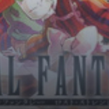
Horror
Chuyển Sinh
Psychological
Martial Arts
Shoujo
Đam Mỹ
Historical
Seinen
Sci-Fi
Tragedy
#Sủng Ngọt
Hiện Đại
Harem