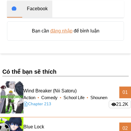
Doujinshi
Facebook
Thanh Xuân Vườn Trường
Shounen Ai
Bạn cần
đăng nhập
để bình luận
Báo Thù
Shoujo Ai
#Trâu Già Gặm Cỏ Non
Smut
Có thể bạn sẽ thích
Demons
Anime
Wind Breaker (Nii Satoru)
01
Detective
Action
Comedy
School Life
Shounen
Chapter 213
21.2K
#Hoàng Gia
Trinh Thám
Blue Lock
#Ma Cà Rồng
02