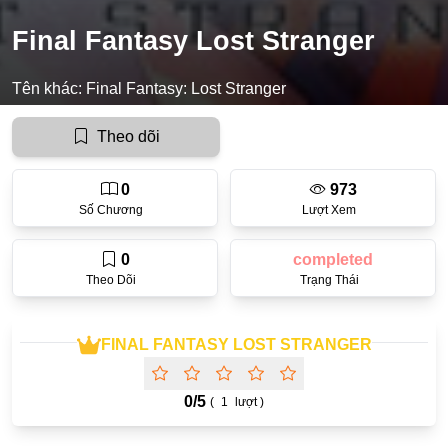
Final Fantasy Lost Stranger
Ecchi
Nữ Cường
Tên khác:
Final Fantasy: Lost Stranger
Huyền Huyễn
Theo dõi
Tổng Tài
Isekai
0
973
Số Chương
Lượt Xem
#Chiếm Hữu Mạnh Mẽ
Sports
0
completed
Theo Dõi
Trạng Thái
Magic
Comic
FINAL FANTASY LOST STRANGER
#Ngược Tâm
Josei
0/
5
(
1
lượt )
Gender Bender