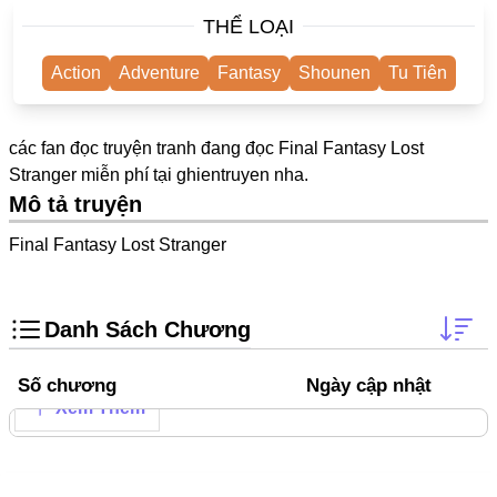
One Shot
THỂ LOẠI
Yuri
Action
Adventure
Fantasy
Shounen
Tu Tiên
Truyện Scan
Yaoi
các fan đọc truyện tranh đang đọc Final Fantasy Lost
Stranger miễn phí tại
ghientruyen
nha.
#Trùng Sinh
Mô tả truyện
Cưới Trước Yêu Sau
Final Fantasy Lost Stranger
#Cục Cưng
#Âu Cổ
Danh Sách Chương
Showbiz
Adult
Số chương
Ngày cập nhật
Xem Thêm
Mature
Trọng Sinh