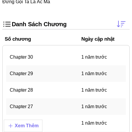
Trọng Sinh
Đừng Gọi Ta Là Ác Ma
Thanh Xuân Vườn Trường
Shounen Ai
Danh Sách Chương
Shoujo Ai
Số chương
Ngày cập nhật
Báo Thù
#Trâu Già Gặm Cỏ Non
Chapter 30
1 năm trước
Smut
Chapter 29
1 năm trước
Demons
Anime
Chapter 28
1 năm trước
Detective
Chapter 27
1 năm trước
#Hoàng Gia
Trinh Thám
Chapter 26
1 năm trước
Xem Thêm
#Ma Cà Rồng