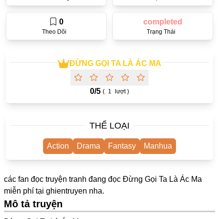
One Shot
0
completed
Truyện Scan
Theo Dõi
Trạng Thái
Yuri
Yaoi
ĐỪNG GỌI TA LÀ ÁC MA
Cưới Trước Yêu Sau
0/
5
(
1
lượt )
#Trùng Sinh
#Cục Cưng
THỂ LOẠI
Showbiz
Action
Drama
Fantasy
Manhua
#Âu Cổ
Doujinshi
các fan đọc truyện tranh đang đọc Đừng Gọi Ta Là Ác Ma
Adult
miễn phí tại
ghientruyen
nha.
Mô tả truyện
Mature