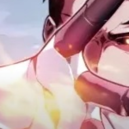
Adventure
Tu Tiên
Ngôn Tình
Slice Of Life
School Life
Manga
Supernatural
Xuyên Không
Shounen
Cổ Đại
Mystery
Webtoon