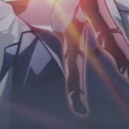
Horror
Chuyển Sinh
Psychological
Martial Arts
Shoujo
Đam Mỹ
Historical
Seinen
Sci-Fi
Tragedy
#Sủng Ngọt
Hiện Đại
Harem