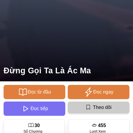
Ecchi
Nữ Cường
Huyền Huyễn
Tổng Tài
Isekai
#Chiếm Hữu Mạnh Mẽ
Đừng Gọi Ta Là Ác Ma
Sports
Magic
Đọc từ đầu
Đọc ngay
Comic
#Ngược Tâm
Theo dõi
Đọc tiếp
Josei
30
455
Gender Bender
Số Chương
Lượt Xem