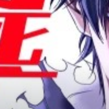
Adventure
Tu Tiên
Ngôn Tình
Slice Of Life
School Life
Manga
Supernatural
Xuyên Không
Shounen
Cổ Đại
Mystery
Webtoon