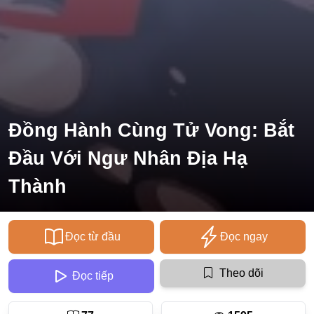
Ecchi
Nữ Cường
Huyền Huyễn
Tổng Tài
Đồng Hành Cùng Tử Vong: Bắt
Isekai
#Chiếm Hữu Mạnh Mẽ
Đầu Với Ngư Nhân Địa Hạ
Sports
Thành
Magic
Comic
Đọc từ đầu
Đọc ngay
#Ngược Tâm
Theo dõi
Đọc tiếp
Josei
Gender Bender