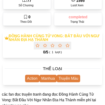
77
1595
One Shot
Số Chương
Lượt Xem
Yuri
0
completed
Truyện Scan
Theo Dõi
Trạng Thái
Yaoi
ĐỒNG HÀNH CÙNG TỬ VONG: BẮT ĐẦU VỚI NGƯ
#Trùng Sinh
NHÂN ĐỊA HẠ THÀNH
Cưới Trước Yêu Sau
0/
5
(
1
lượt )
#Cục Cưng
#Âu Cổ
THỂ LOẠI
Showbiz
Action
Manhua
Truyện Màu
Adult
Mature
các fan đọc truyện tranh đang đọc Đồng Hành Cùng Tử
Trọng Sinh
Vong: Bắt Đầu Với Ngư Nhân Địa Hạ Thành miễn phí tại