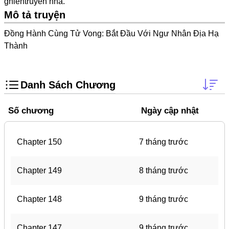
ghientruyen
nha.
Doujinshi
Mô tả truyện
Thanh Xuân Vườn Trường
Đồng Hành Cùng Tử Vong: Bắt Đầu Với Ngư Nhân Địa Hạ
Shounen Ai
Thành
Báo Thù
Shoujo Ai
Danh Sách Chương
#Trâu Già Gặm Cỏ Non
Số chương
Ngày cập nhật
Smut
Demons
Chapter 150
7 tháng trước
Anime
Detective
Chapter 149
8 tháng trước
#Hoàng Gia
Chapter 148
9 tháng trước
Trinh Thám
#Ma Cà Rồng
Chapter 147
9 tháng trước