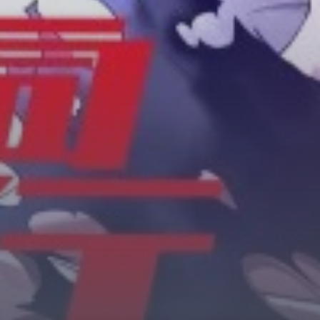
Horror
Chuyển Sinh
Psychological
Martial Arts
Shoujo
Đam Mỹ
Historical
Seinen
Sci-Fi
Tragedy
#Sủng Ngọt
Hiện Đại
Harem