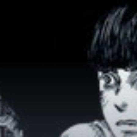
Adventure
Tu Tiên
Ngôn Tình
Slice Of Life
School Life
Manga
Supernatural
Xuyên Không
Shounen
Cổ Đại
Mystery
Webtoon