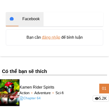
Trọng Sinh
Thanh Xuân Vườn Trường
Shounen Ai
Facebook
Shoujo Ai
Báo Thù
Bạn cần
đăng nhập
để bình luận
#Trâu Già Gặm Cỏ Non
Smut
Demons
Có thể bạn sẽ thích
Anime
Detective
Kamen Rider Spirits
01
#Hoàng Gia
Action
Adventure
Sci-fi
Trinh Thám
Chapter 64
5.2K
#Ma Cà Rồng