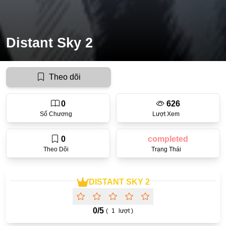
Ecchi
Nữ Cường
Distant Sky 2
Huyền Huyễn
Tổng Tài
Theo dõi
Isekai
0
626
#Chiếm Hữu Mạnh Mẽ
Số Chương
Lượt Xem
Sports
0
completed
Magic
Theo Dõi
Trạng Thái
Comic
#Ngược Tâm
DISTANT SKY 2
Josei
0/
5
(
1
lượt )
Gender Bender