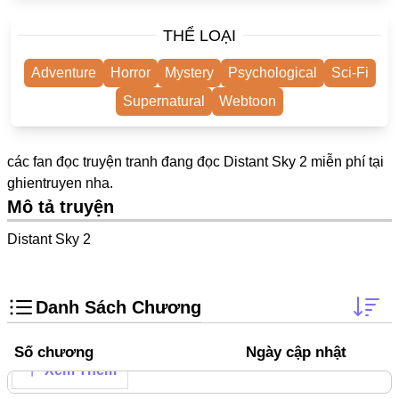
One Shot
THỂ LOẠI
Truyện Scan
Adventure
Horror
Mystery
Psychological
Sci-Fi
Yuri
Supernatural
Webtoon
Yaoi
Cưới Trước Yêu Sau
các fan đọc truyện tranh đang đọc Distant Sky 2 miễn phí tại
#Trùng Sinh
ghientruyen
nha.
Mô tả truyện
#Cục Cưng
Distant Sky 2
Showbiz
#Âu Cổ
Danh Sách Chương
Doujinshi
Adult
Số chương
Ngày cập nhật
Xem Thêm
Mature