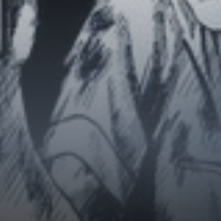
Horror
Chuyển Sinh
Psychological
Martial Arts
Shoujo
Đam Mỹ
Historical
Seinen
Sci-Fi
Tragedy
#Sủng Ngọt
Hiện Đại
Harem