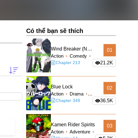
Có thể bạn sẽ thích
Wind Breaker (Nii
01
Action
Comedy
Satoru)
School Life
Chapter 213
21.2K
Shounen
Blue Lock
02
Action
Drama
Shounen
Chapter 349
36.5K
Kamen Rider Spirits
03
Action
Adventure