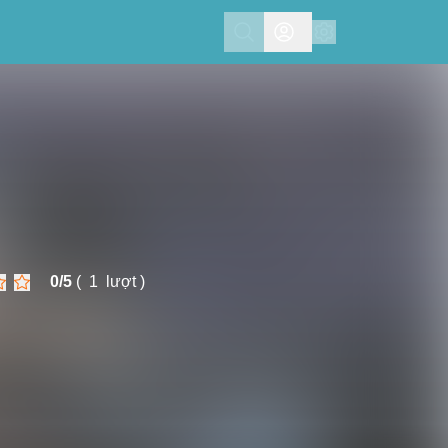
Search
0/
5
(
1
lượt )