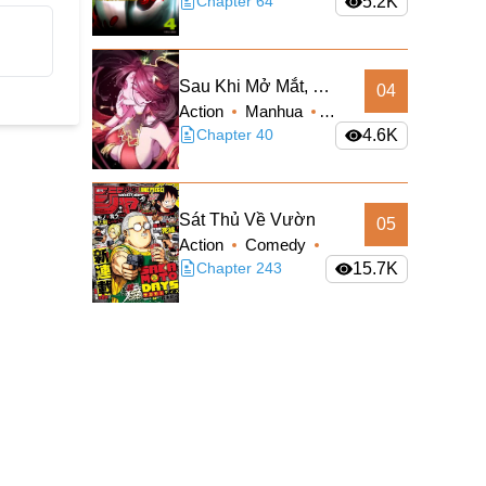
Sci-fi
Chapter 64
5.2K
Sau Khi Mở Mắt, Đệ
04
Action
Manhua
Tử Của Ta Thành
Supernatural
Chapter 40
4.6K
Nữ Đế Đại Ma Đầu
Truyện Màu
Sát Thủ Về Vườn
05
Action
Comedy
Manga
Chapter 243
Shounen
15.7K
Slice of Life
Supernatural