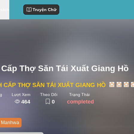
 sách
Truyện Chữ
 Cấp Thợ Săn Tái Xuất Giang Hồ
H CẤP THỢ SĂN TÁI XUẤT GIANG HỒ
g
Lượt Xem
Theo Dõi
Trạng Thái
464
0
completed
Manhwa