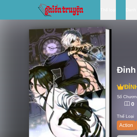
Thể loại
Danh
Đỉnh
ĐỈN
Số Chươn
0
Thể Loại
Action