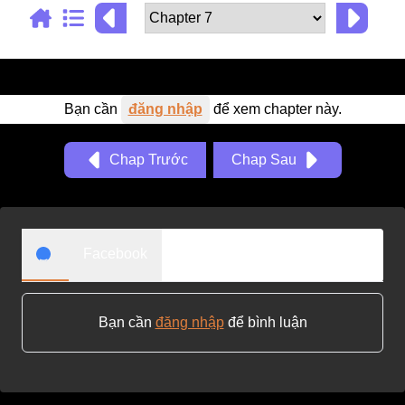
Adventure
Tu Tiên
Ngôn Tình
Bạn cần
đăng nhập
để xem chapter này.
Slice Of Life
School Life
Chap Trước
Chap Sau
Manga
Supernatural
Facebook
Xuyên Không
Shounen
Cổ Đại
Bạn cần
đăng nhập
để bình luận
Mystery
Webtoon