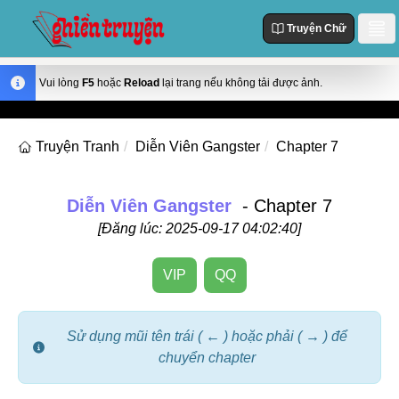
Truyện Chữ
Danh Sách
Vui lòng
F5
hoặc
Reload
lại trang nếu không tải được ảnh.
Truyện Mới Cập Nhật
Thể loại
Truyện Tranh
Diễn Viên Gangster
Chapter 7
Truyện Hot
Action
Truyện chữ
Truyện Mới Đăng
Truyện Màu
Diễn Viên Gangster
- Chapter 7
Truyện Hoàn Thành
Tùy Chỉnh
[Đăng lúc: 2025-09-17 04:02:40]
Manhua
Đăng Nhập
Manhwa
VIP
QQ
Fantasy
Romance
Sử dụng mũi tên trái ( ← ) hoặc phải ( → ) để
chuyển chapter
Comedy
Drama