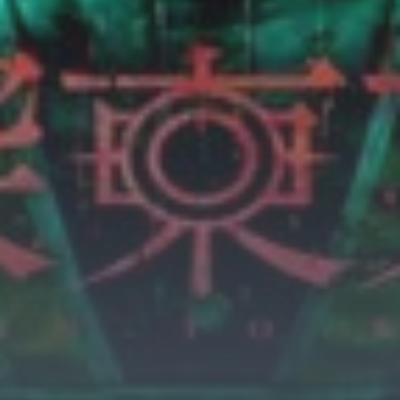
Horror
Chuyển Sinh
Psychological
Martial Arts
Shoujo
Đam Mỹ
Historical
Seinen
Sci-Fi
Tragedy
#Sủng Ngọt
Hiện Đại
Harem