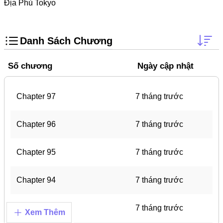
Doujinshi
Địa Phủ Tokyo
Thanh Xuân Vườn Trường
Shounen Ai
Danh Sách Chương
Báo Thù
Số chương
Ngày cập nhật
Shoujo Ai
#Trâu Già Gặm Cỏ Non
Chapter 97
7 tháng trước
Smut
Chapter 96
7 tháng trước
Demons
Anime
Chapter 95
7 tháng trước
Detective
Chapter 94
7 tháng trước
#Hoàng Gia
Trinh Thám
Chapter 93
7 tháng trước
Xem Thêm
#Ma Cà Rồng