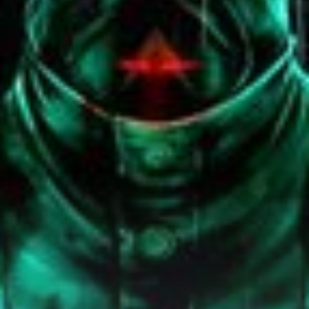
Adventure
Tu Tiên
Ngôn Tình
Slice Of Life
School Life
Manga
Supernatural
Xuyên Không
Shounen
Cổ Đại
Mystery
Webtoon