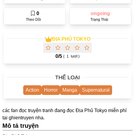
One Shot
0
ongoing
Yuri
Theo Dõi
Trạng Thái
Truyện Scan
Yaoi
ĐỊA PHỦ TOKYO
#Trùng Sinh
0/
5
(
1
lượt )
Cưới Trước Yêu Sau
#Cục Cưng
THỂ LOẠI
#Âu Cổ
Action
Horror
Manga
Supernatural
Showbiz
Adult
các fan đọc truyện tranh đang đọc Địa Phủ Tokyo miễn phí
Mature
tại
ghientruyen
nha.
Mô tả truyện
Trọng Sinh