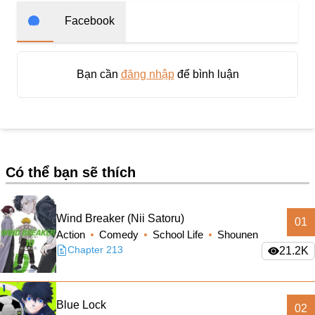
Doujinshi
Facebook
Thanh Xuân Vườn Trường
Shounen Ai
Bạn cần
đăng nhập
để bình luận
Báo Thù
Shoujo Ai
#Trâu Già Gặm Cỏ Non
Smut
Có thể bạn sẽ thích
Demons
Anime
Wind Breaker (Nii Satoru)
01
Detective
Action
Comedy
School Life
Shounen
Chapter 213
21.2K
#Hoàng Gia
Trinh Thám
Blue Lock
#Ma Cà Rồng
02