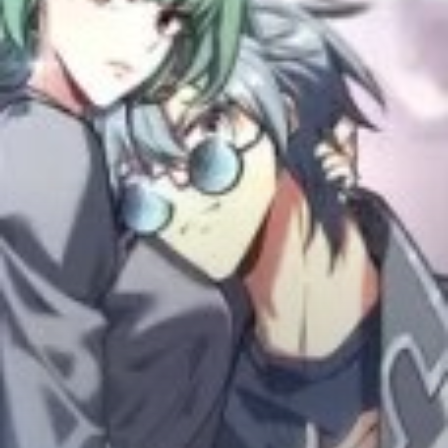
Adventure
Tu Tiên
Ngôn Tình
Slice Of Life
School Life
Manga
Supernatural
Xuyên Không
Shounen
Cổ Đại
Mystery
Webtoon