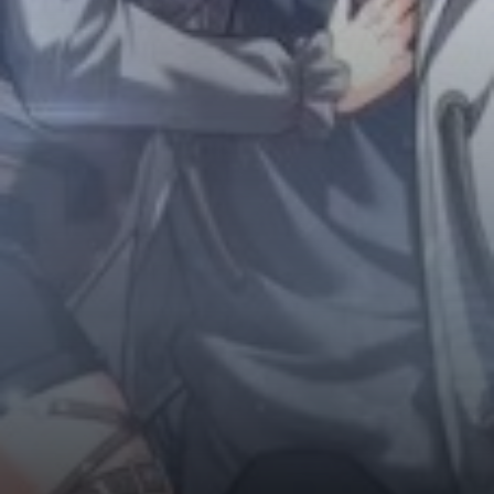
Horror
Chuyển Sinh
Psychological
Martial Arts
Shoujo
Đam Mỹ
Historical
Seinen
Sci-Fi
Tragedy
#Sủng Ngọt
Hiện Đại
Harem