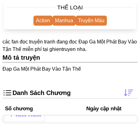
One Shot
THỂ LOẠI
Yuri
Action
Manhua
Truyện Màu
Truyện Scan
Yaoi
các fan đọc truyện tranh đang đọc Đạp Ga Một Phát Bay Vào
Tận Thế miễn phí tại
ghientruyen
nha.
#Trùng Sinh
Mô tả truyện
Cưới Trước Yêu Sau
Đạp Ga Một Phát Bay Vào Tận Thế
#Cục Cưng
#Âu Cổ
Danh Sách Chương
Showbiz
Adult
Số chương
Ngày cập nhật
Xem Thêm
Mature
Trọng Sinh