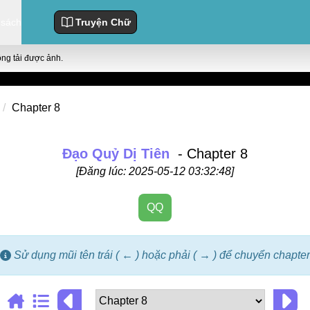
 sách
Truyện Chữ
ông tải được ảnh.
Chapter 8
Đạo Quỷ Dị Tiên
- Chapter 8
[Đăng lúc: 2025-05-12 03:32:48]
QQ
Sử dụng mũi tên trái ( ← ) hoặc phải ( → ) để chuyển chapter