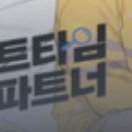
Horror
Chuyển Sinh
Psychological
Martial Arts
Shoujo
Đam Mỹ
Historical
Seinen
Sci-Fi
Tragedy
#Sủng Ngọt
Hiện Đại
Harem