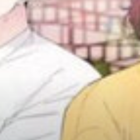
Adventure
Tu Tiên
Ngôn Tình
Slice Of Life
School Life
Manga
Supernatural
Xuyên Không
Shounen
Cổ Đại
Mystery
Webtoon