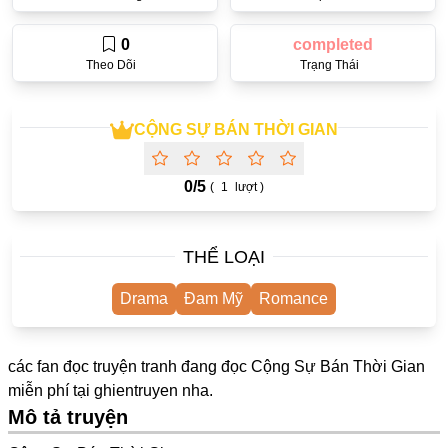
One Shot
0
completed
Truyện Scan
Theo Dõi
Trạng Thái
Yuri
Yaoi
CỘNG SỰ BÁN THỜI GIAN
Cưới Trước Yêu Sau
0/
5
(
1
lượt )
#Trùng Sinh
#Cục Cưng
THỂ LOẠI
Showbiz
Drama
Đam Mỹ
Romance
#Âu Cổ
Doujinshi
các fan đọc truyện tranh đang đọc Cộng Sự Bán Thời Gian
Adult
miễn phí tại
ghientruyen
nha.
Mô tả truyện
Mature