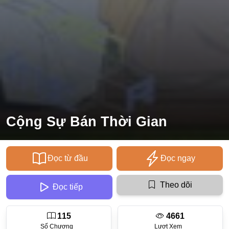
Ecchi
Nữ Cường
Huyền Huyễn
Tổng Tài
Isekai
#Chiếm Hữu Mạnh Mẽ
Cộng Sự Bán Thời Gian
Sports
Magic
Đọc từ đầu
Đọc ngay
Comic
#Ngược Tâm
Theo dõi
Đọc tiếp
Josei
115
4661
Gender Bender
Số Chương
Lượt Xem