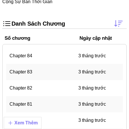
Trọng Sinh
Cộng Sự Bán Thời Gian
Thanh Xuân Vườn Trường
Shounen Ai
Danh Sách Chương
Shoujo Ai
Số chương
Ngày cập nhật
Báo Thù
#Trâu Già Gặm Cỏ Non
Chapter 84
3 tháng trước
Smut
Chapter 83
3 tháng trước
Demons
Anime
Chapter 82
3 tháng trước
Detective
Chapter 81
3 tháng trước
#Hoàng Gia
Trinh Thám
Chapter 80
3 tháng trước
Xem Thêm
#Ma Cà Rồng