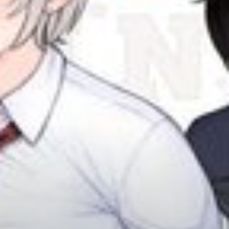
Adventure
Tu Tiên
Ngôn Tình
Slice Of Life
School Life
Manga
Supernatural
Xuyên Không
Shounen
Cổ Đại
Mystery
Webtoon