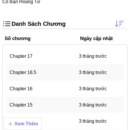
Trọng Sinh
Cô Bạn Hoàng Tử
Thanh Xuân Vườn Trường
Shounen Ai
Danh Sách Chương
Shoujo Ai
Số chương
Ngày cập nhật
Báo Thù
#Trâu Già Gặm Cỏ Non
Chapter 17
3 tháng trước
Smut
Chapter 16.5
3 tháng trước
Demons
Anime
Chapter 16
3 tháng trước
Detective
Chapter 15
3 tháng trước
#Hoàng Gia
Trinh Thám
Chapter 14
3 tháng trước
Xem Thêm
#Ma Cà Rồng