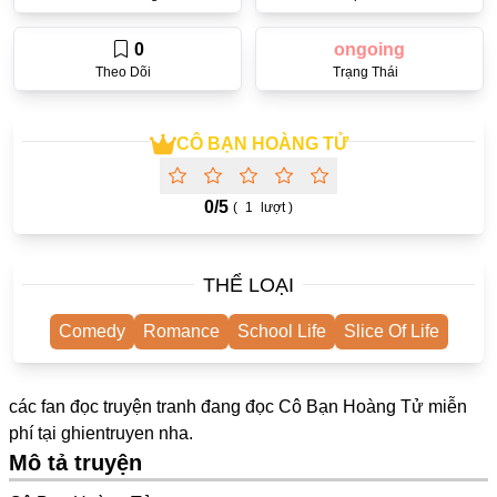
One Shot
0
ongoing
Truyện Scan
Theo Dõi
Trạng Thái
Yuri
Yaoi
CÔ BẠN HOÀNG TỬ
Cưới Trước Yêu Sau
0/
5
(
1
lượt )
#Trùng Sinh
#Cục Cưng
THỂ LOẠI
Showbiz
Comedy
Romance
School Life
Slice Of Life
#Âu Cổ
Doujinshi
các fan đọc truyện tranh đang đọc Cô Bạn Hoàng Tử miễn
Adult
phí tại
ghientruyen
nha.
Mô tả truyện
Mature