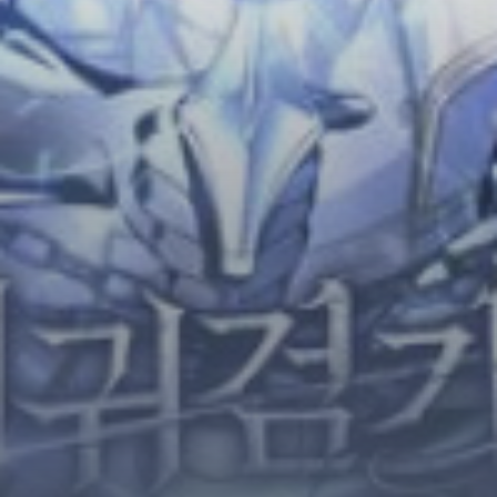
Horror
Chuyển Sinh
Psychological
Martial Arts
Shoujo
Đam Mỹ
Historical
Seinen
Sci-Fi
Tragedy
#Sủng Ngọt
Hiện Đại
Harem