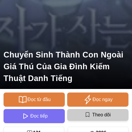
Ecchi
Nữ Cường
Huyền Huyễn
Tổng Tài
Chuyển Sinh Thành Con Ngoài
Isekai
#Chiếm Hữu Mạnh Mẽ
Giá Thú Của Gia Đình Kiếm
Sports
Thuật Danh Tiếng
Magic
Comic
Đọc từ đầu
Đọc ngay
#Ngược Tâm
Theo dõi
Đọc tiếp
Josei
Gender Bender