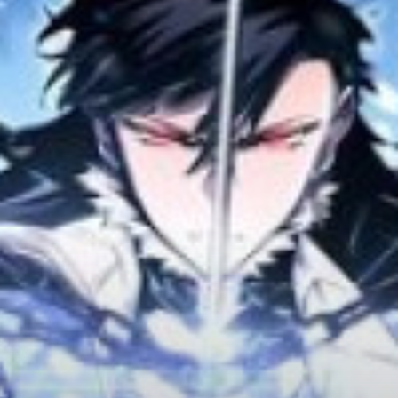
Adventure
Tu Tiên
Ngôn Tình
Slice Of Life
School Life
Manga
Supernatural
Xuyên Không
Shounen
Cổ Đại
Mystery
Webtoon