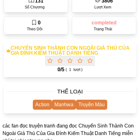
131
3806
One Shot
Số Chương
Lượt Xem
Truyện Scan
0
completed
Yuri
Theo Dõi
Trạng Thái
Yaoi
CHUYỂN SINH THÀNH CON NGOÀI GIÁ THÚ CỦA
Cưới Trước Yêu Sau
GIA ĐÌNH KIẾM THUẬT DANH TIẾNG
#Trùng Sinh
0/
5
(
1
lượt )
#Cục Cưng
Showbiz
THỂ LOẠI
#Âu Cổ
Action
Manhwa
Truyện Màu
Doujinshi
Adult
các fan đọc truyện tranh đang đọc Chuyển Sinh Thành Con
Mature
Ngoài Giá Thú Của Gia Đình Kiếm Thuật Danh Tiếng miễn