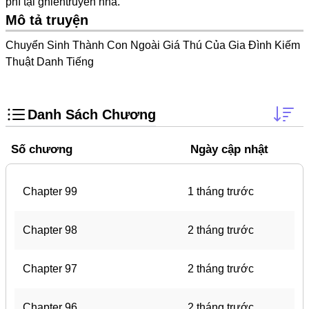
phí tại
ghientruyen
nha.
Trọng Sinh
Mô tả truyện
Thanh Xuân Vườn Trường
Chuyển Sinh Thành Con Ngoài Giá Thú Của Gia Đình Kiếm
Shounen Ai
Thuật Danh Tiếng
Shoujo Ai
Báo Thù
Danh Sách Chương
#Trâu Già Gặm Cỏ Non
Số chương
Ngày cập nhật
Smut
Demons
Chapter 99
1 tháng trước
Anime
Detective
Chapter 98
2 tháng trước
#Hoàng Gia
Chapter 97
2 tháng trước
Trinh Thám
#Ma Cà Rồng
Chapter 96
2 tháng trước