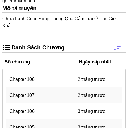
ghientruyen
nha.
Doujinshi
Mô tả truyện
Thanh Xuân Vườn Trường
Chữa Lành Cuộc Sống Thông Qua Cắm Trại Ở Thế Giới
Shounen Ai
Khác
Báo Thù
Shoujo Ai
Danh Sách Chương
#Trâu Già Gặm Cỏ Non
Số chương
Ngày cập nhật
Smut
Demons
Chapter 108
2 tháng trước
Anime
Detective
Chapter 107
2 tháng trước
#Hoàng Gia
Chapter 106
3 tháng trước
Trinh Thám
#Ma Cà Rồng
Chapter 105
3 tháng trước