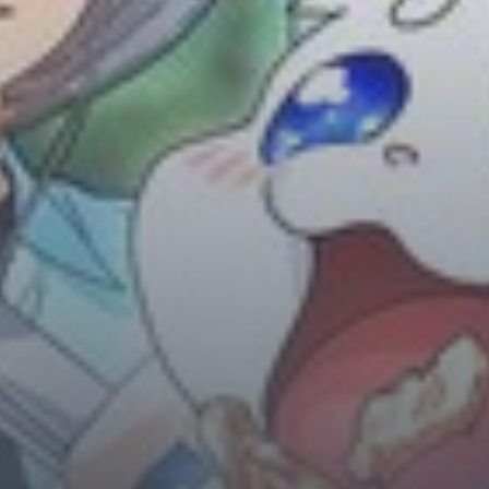
Horror
Chuyển Sinh
Psychological
Martial Arts
Shoujo
Đam Mỹ
Historical
Seinen
Sci-Fi
Tragedy
#Sủng Ngọt
Hiện Đại
Harem