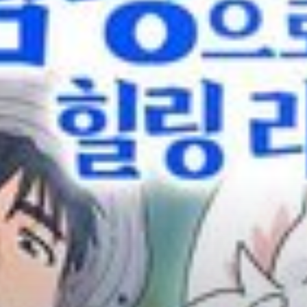
Adventure
Tu Tiên
Ngôn Tình
Slice Of Life
School Life
Manga
Supernatural
Xuyên Không
Shounen
Cổ Đại
Mystery
Webtoon