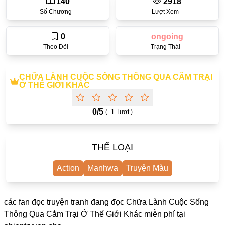
140
2918
One Shot
Số Chương
Lượt Xem
Yuri
0
ongoing
Truyện Scan
Theo Dõi
Trạng Thái
Yaoi
CHỮA LÀNH CUỘC SỐNG THÔNG QUA CẮM TRẠI
#Trùng Sinh
Ở THẾ GIỚI KHÁC
Cưới Trước Yêu Sau
0/
5
(
1
lượt )
#Cục Cưng
#Âu Cổ
THỂ LOẠI
Showbiz
Action
Manhwa
Truyện Màu
Adult
Mature
các fan đọc truyện tranh đang đọc Chữa Lành Cuộc Sống
Trọng Sinh
Thông Qua Cắm Trại Ở Thế Giới Khác miễn phí tại