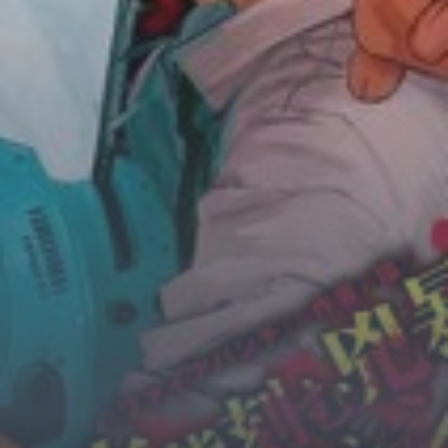
Horror
Chuyển Sinh
Psychological
Martial Arts
Shoujo
Đam Mỹ
Historical
Seinen
Sci-Fi
Tragedy
#Sủng Ngọt
Hiện Đại
Harem