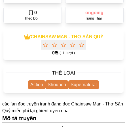
One Shot
0
ongoing
Yuri
Theo Dõi
Trạng Thái
Truyện Scan
Yaoi
CHAINSAW MAN - THỢ SĂN QUỶ
#Trùng Sinh
0/
5
(
1
lượt )
Cưới Trước Yêu Sau
#Cục Cưng
THỂ LOẠI
#Âu Cổ
Action
Shounen
Supernatural
Showbiz
Adult
các fan đọc truyện tranh đang đọc Chainsaw Man - Thợ Săn
Mature
Quỷ miễn phí tại
ghientruyen
nha.
Mô tả truyện
Trọng Sinh