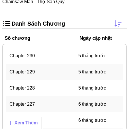
Doujinshi
Chainsaw Man - Thợ Săn Quỷ
Thanh Xuân Vườn Trường
Shounen Ai
Danh Sách Chương
Báo Thù
Số chương
Ngày cập nhật
Shoujo Ai
#Trâu Già Gặm Cỏ Non
Chapter 230
5 tháng trước
Smut
Chapter 229
5 tháng trước
Demons
Anime
Chapter 228
5 tháng trước
Detective
Chapter 227
6 tháng trước
#Hoàng Gia
Trinh Thám
Chapter 226
6 tháng trước
Xem Thêm
#Ma Cà Rồng