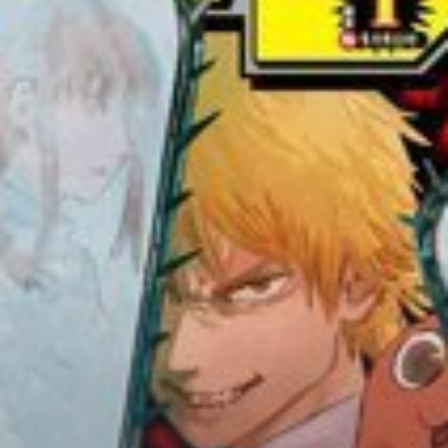
Adventure
Tu Tiên
Ngôn Tình
Slice Of Life
School Life
Manga
Supernatural
Xuyên Không
Shounen
Cổ Đại
Mystery
Webtoon