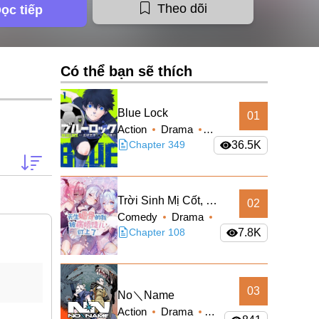
Theo dõi
ọc tiếp
Có thể bạn sẽ thích
Blue Lock
01
Action
Drama
Shounen
Chapter 349
36.5K
Trời Sinh Mị Cốt, Ta
02
Comedy
Drama
Bị Đồ Nhi Yandere
Fantasy
Chapter 108
Manhua
7.8K
Để Mắt Tới
Romance
Truyện
Màu
03
No＼Name
Action
Drama