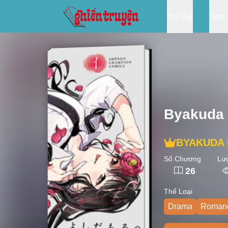
Thể loại
Danh
Byakuda
BYAKUDA
Số Chương
Lư
26
Thể Loại
Drama
Roman