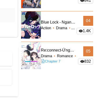
841
Manga
Mystery
Supernatural
04
Blue Lock - Ngang
Action
Drama
Raw
1.4K
Shounen
Re:connect-Ứng
05
Drama
Romance
Dụng Kết Nối Giao
Sci-fi
Chapter 7
832
Thoa Thời Gian