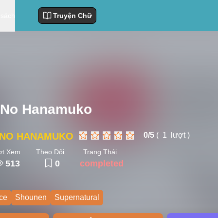
 sách
Truyện Chữ
 No Hanamuko
 NO HANAMUKO
0/
5
(
1
lượt )
ợt Xem
Theo Dõi
Trạng Thái
513
0
completed
ce
Shounen
Supernatural