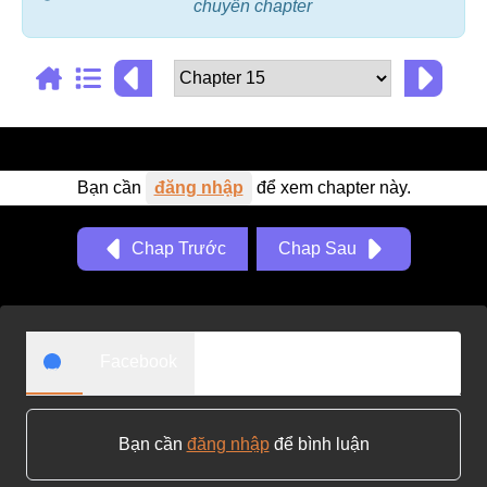
chuyển chapter
Adventure
Tu Tiên
Ngôn Tình
Slice Of Life
Bạn cần
đăng nhập
để xem chapter này.
School Life
Manga
Chap Trước
Chap Sau
Supernatural
Xuyên Không
Shounen
Facebook
Cổ Đại
Mystery
Bạn cần
đăng nhập
để bình luận
Webtoon