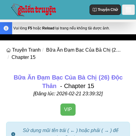
Truyện Chữ
Danh Sách
Vui lòng
F5
hoặc
Reload
lại trang nếu không tải được ảnh.
Truyện Mới Cập Nhật
Thể loại
Truyện Tranh
Bữa Ăn Đạm Bạc Của Bà Chị (26) Độc Thân
Truyện Hot
Chapter 15
Action
Truyện chữ
Truyện Mới Đăng
Truyện Màu
Truyện Hoàn Thành
Tùy Chỉnh
Bữa Ăn Đạm Bạc Của Bà Chị (26) Độc
Manhua
Thân
- Chapter 15
Đăng Nhập
Manhwa
[Đăng lúc: 2026-02-21 23:39:32]
Fantasy
VIP
Romance
Comedy
Sử dụng mũi tên trái ( ← ) hoặc phải ( → ) để
Drama