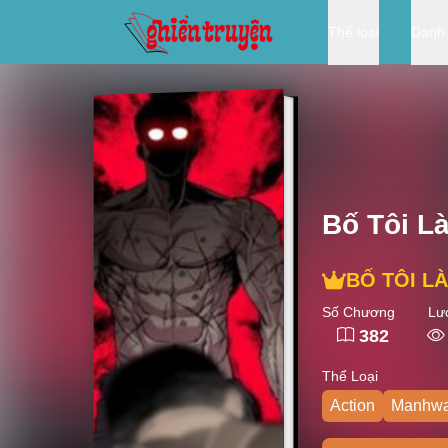
Thể loại
Danh
Bố Tôi L
BỐ TÔI L
Số Chương
Lư
382
Thể Loại
Action
Manhw