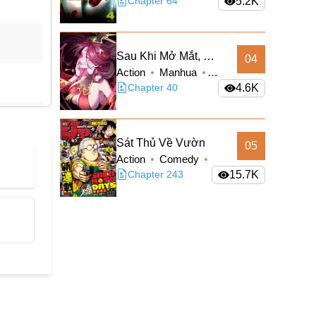
Sci-fi
Chapter 64
5.2K
Sau Khi Mở Mắt, Đệ
04
Action
Manhua
Tử Của Ta Thành
Supernatural
Chapter 40
4.6K
Nữ Đế Đại Ma Đầu
Truyện Màu
Sát Thủ Về Vườn
05
Action
Comedy
Manga
Chapter 243
Shounen
15.7K
Slice of Life
Supernatural