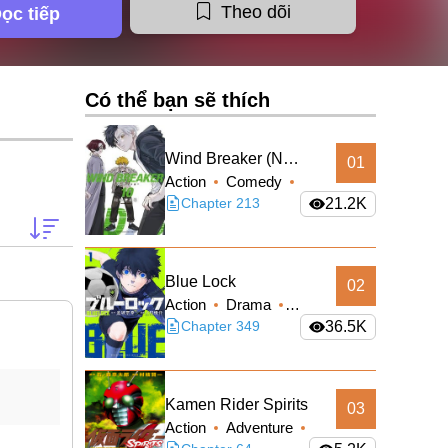
Theo dõi
ọc tiếp
Có thể bạn sẽ thích
Wind Breaker (Nii
01
Action
Comedy
Satoru)
School Life
Chapter 213
21.2K
Shounen
Blue Lock
02
Action
Drama
Shounen
Chapter 349
36.5K
Kamen Rider Spirits
03
Action
Adventure