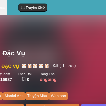
 sách
Truyện Chữ
à Đặc Vụ
À ĐẶC VỤ
0/
5
(
1
lượt )
ợt Xem
Theo Dõi
Trạng Thái
16987
0
ongoing
a
Martial Arts
Truyện Màu
Webtoon