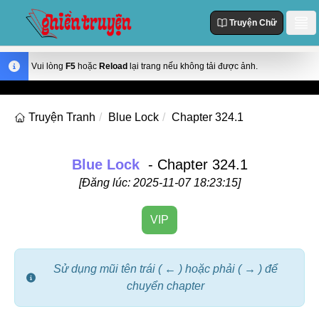
Truyện Chữ
Danh Sách
Vui lòng
F5
hoặc
Reload
lại trang nếu không tải được ảnh.
Truyện Mới Cập Nhật
Thể loại
Truyện Tranh
Blue Lock
Chapter 324.1
Truyện Hot
Action
Truyện chữ
Truyện Mới Đăng
Truyện Màu
Blue Lock
- Chapter 324.1
Truyện Hoàn Thành
Tùy Chỉnh
[Đăng lúc: 2025-11-07 18:23:15]
Manhua
Đăng Nhập
Manhwa
VIP
Fantasy
Romance
Sử dụng mũi tên trái ( ← ) hoặc phải ( → ) để
chuyển chapter
Comedy
Drama