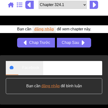
Adventure
Tu Tiên
Ngôn Tình
Bạn cần
đăng nhập
để xem chapter này.
Slice Of Life
School Life
Chap Trước
Chap Sau
Manga
Supernatural
Facebook
Xuyên Không
Shounen
Cổ Đại
Bạn cần
đăng nhập
để bình luận
Mystery
Webtoon