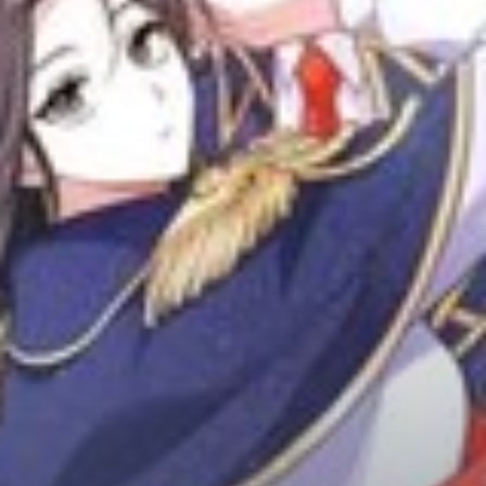
Adventure
Tu Tiên
Ngôn Tình
Slice Of Life
School Life
Manga
Supernatural
Xuyên Không
Shounen
Cổ Đại
Mystery
Webtoon