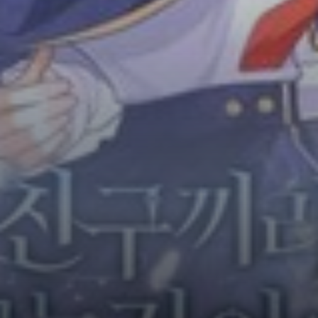
Horror
Chuyển Sinh
Psychological
Martial Arts
Shoujo
Đam Mỹ
Historical
Seinen
Sci-Fi
Tragedy
#Sủng Ngọt
Hiện Đại
Harem