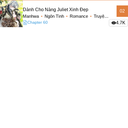
Military
Dành Cho Nàng Juliet Xinh Đẹp
02
Manhwa
Ngôn Tình
Romance
Truyện
#Tình Yêu Chị Em
Màu
Chapter 60
4.7K
Mecha
Cooking
03
Gấp Vầng Trăng
#Ngôn Tình Hắc Đạo
Manhua
Ngôn Tình
Romance
Truyện
3.1K
#Thanh Mai Trúc Mã
Màu
#Truyện Nữ Giả Nam
Nhân Thú
04
Cuộc Sống Hạnh Phúc Cùng Chồng
#Nuôi Rồi Thịt
Cổ Đại
Manhwa
Ngôn Tình
Romance
3.5K
Truyện Màu
Mafia
#Cổ Phong
Đệ Nhất Mạnh Bảo: Mua Một Tặng Một
05
#Hậu Cung
Manhua
Ngôn Tình
Chapter 47