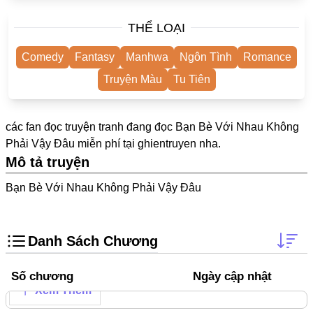
One Shot
THỂ LOẠI
Yuri
Comedy
Fantasy
Manhwa
Ngôn Tình
Romance
Truyện Scan
Truyện Màu
Tu Tiên
Yaoi
#Trùng Sinh
các fan đọc truyện tranh đang đọc Bạn Bè Với Nhau Không
Cưới Trước Yêu Sau
Phải Vậy Đâu miễn phí tại
ghientruyen
nha.
Mô tả truyện
#Cục Cưng
Bạn Bè Với Nhau Không Phải Vậy Đâu
#Âu Cổ
Showbiz
Danh Sách Chương
Adult
Mature
Số chương
Ngày cập nhật
Xem Thêm
Trọng Sinh