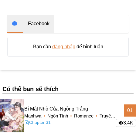
Doujinshi
Thanh Xuân Vườn Trường
Shounen Ai
Facebook
Báo Thù
Shoujo Ai
Bạn cần
đăng nhập
để bình luận
#Trâu Già Gặm Cỏ Non
Smut
Demons
Có thể bạn sẽ thích
Anime
Detective
Bí Mật Nhỏ Của Ngỗng Trắng
01
#Hoàng Gia
Manhwa
Ngôn Tình
Romance
Truyện
Trinh Thám
Màu
Chapter 31
3.4K
#Ma Cà Rồng