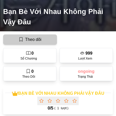
Ecchi
Bạn Bè Với Nhau Không Phải
Nữ Cường
Vậy Đâu
Huyền Huyễn
Tổng Tài
Theo dõi
Isekai
0
999
#Chiếm Hữu Mạnh Mẽ
Số Chương
Lượt Xem
Sports
0
ongoing
Magic
Theo Dõi
Trạng Thái
Comic
#Ngược Tâm
BẠN BÈ VỚI NHAU KHÔNG PHẢI VẬY ĐÂU
Josei
0/
5
(
1
lượt )
Gender Bender