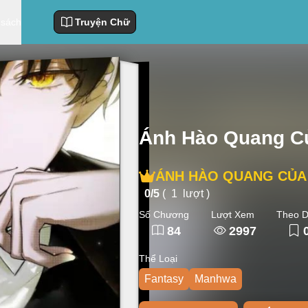
 sách
Truyện Chữ
Ánh Hào Quang Củ
ÁNH HÀO QUANG CỦA D
0/
5
(
1
lượt )
Số Chương
Lượt Xem
Theo D
84
2997
Thể Loại
Fantasy
Manhwa