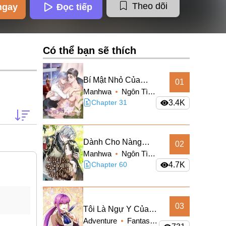
Theo dõi
ngay
Đọc tiếp
Có thể bạn sẽ thích
Bí Mật Nhỏ Của
01
Manhwa
Ngôn Tình
Ngỗng Trắng
Romance
Chapter 31
3.4K
Truyện Màu
Dành Cho Nàng
02
Manhwa
Ngôn Tình
Juliet Xinh Đẹp
Romance
Chapter 60
4.7K
Truyện Màu
03
Tôi Là Ngự Y Của
Adventure
Fantasy
Hoàng Đế Sắp Băng