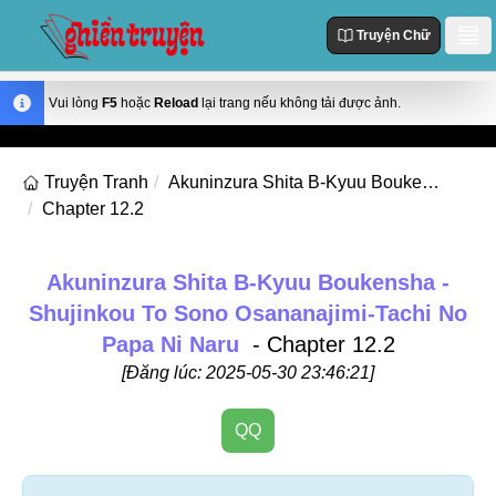
Truyện Chữ
Danh Sách
Vui lòng
F5
hoặc
Reload
lại trang nếu không tải được ảnh.
Truyện Mới Cập Nhật
Thể loại
Truyện Tranh
Akuninzura Shita B-Kyuu Boukensha - Shujinkou To Sono Osananajimi-Tachi No Papa Ni Naru
Truyện Hot
Chapter 12.2
Action
Truyện chữ
Truyện Mới Đăng
Truyện Màu
Truyện Hoàn Thành
Tùy Chỉnh
Akuninzura Shita B-Kyuu Boukensha -
Manhua
Shujinkou To Sono Osananajimi-Tachi No
Đăng Nhập
Manhwa
Papa Ni Naru
- Chapter 12.2
Fantasy
[Đăng lúc: 2025-05-30 23:46:21]
Romance
QQ
Comedy
Drama