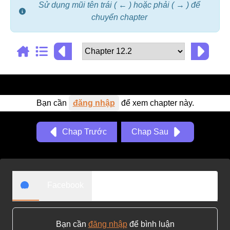
Sử dụng mũi tên trái ( ← ) hoặc phải ( → ) để
Adventure
chuyển chapter
Tu Tiên
Ngôn Tình
Slice Of Life
School Life
Bạn cần
đăng nhập
để xem chapter này.
Manga
Supernatural
Chap Trước
Chap Sau
Xuyên Không
Shounen
Cổ Đại
Facebook
Mystery
Webtoon
Bạn cần
đăng nhập
để bình luận