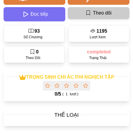
Ecchi
Theo dõi
Đọc tiếp
Nữ Cường
93
1195
Huyền Huyễn
Số Chương
Lượt Xem
Tổng Tài
0
completed
Isekai
Theo Dõi
Trạng Thái
#Chiếm Hữu Mạnh Mẽ
Sports
TRỌNG SINH CHI ÁC PHI NGHỊCH TẬP
Magic
0/
5
(
1
lượt )
Comic
#Ngược Tâm
THỂ LOẠI
Josei
Gender Bender