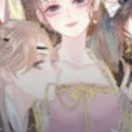
Adventure
Tu Tiên
Ngôn Tình
Slice Of Life
School Life
Manga
Supernatural
Xuyên Không
Shounen
Cổ Đại
Mystery
Webtoon