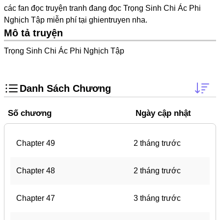
các fan đọc truyện tranh đang đọc Trọng Sinh Chi Ác Phi
One Shot
Nghịch Tập miễn phí tại
ghientruyen
nha.
Yuri
Mô tả truyện
Truyện Scan
Trọng Sinh Chi Ác Phi Nghịch Tập
Yaoi
#Trùng Sinh
Danh Sách Chương
Cưới Trước Yêu Sau
Số chương
Ngày cập nhật
#Cục Cưng
#Âu Cổ
Chapter 49
2 tháng trước
Showbiz
Adult
Chapter 48
2 tháng trước
Mature
Chapter 47
3 tháng trước
Trọng Sinh