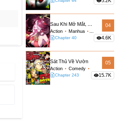
Sci-fi
Chapter 64
5.2K
Sau Khi Mở Mắt, Đệ
04
Action
Manhua
Tử Của Ta Thành
Supernatural
Chapter 40
4.6K
Nữ Đế Đại Ma Đầu
Truyện Màu
Sát Thủ Về Vườn
05
Action
Comedy
Manga
Chapter 243
Shounen
15.7K
Slice of Life
Supernatural