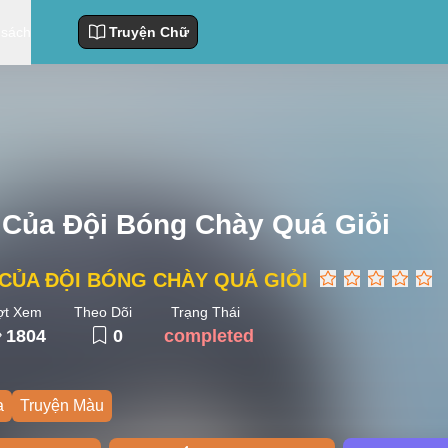
 sách
Truyện Chữ
 Của Đội Bóng Chày Quá Giỏi
 CỦA ĐỘI BÓNG CHÀY QUÁ GIỎI
ợt Xem
Theo Dõi
Trạng Thái
1804
0
completed
a
Truyện Màu