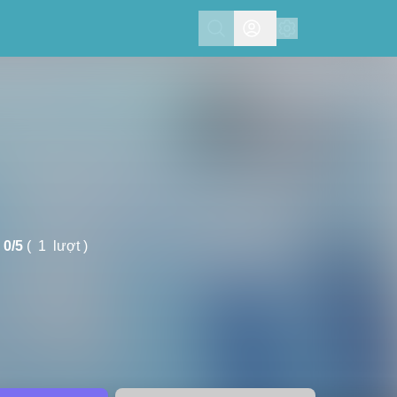
Search
0/
5
(
1
lượt )