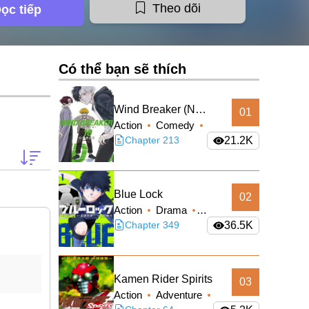
Theo dõi
ọc tiếp
Có thể bạn sẽ thích
Wind Breaker (Nii
01
Action
Comedy
Satoru)
School Life
Chapter 213
21.2K
Shounen
Blue Lock
02
Action
Drama
Shounen
Chapter 349
36.5K
Kamen Rider Spirits
03
Action
Adventure