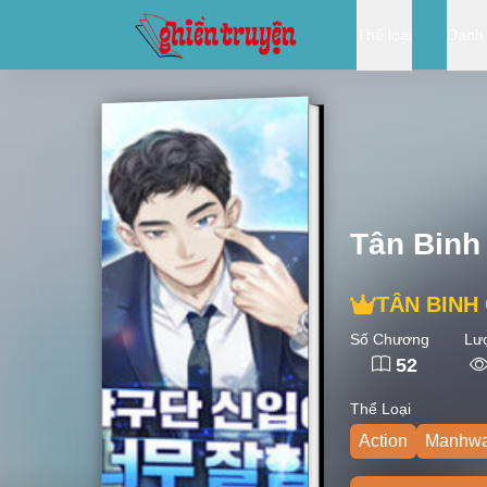
Thể loại
Danh
Tân Binh
TÂN BINH
Số Chương
Lư
52
Thể Loại
Action
Manhw