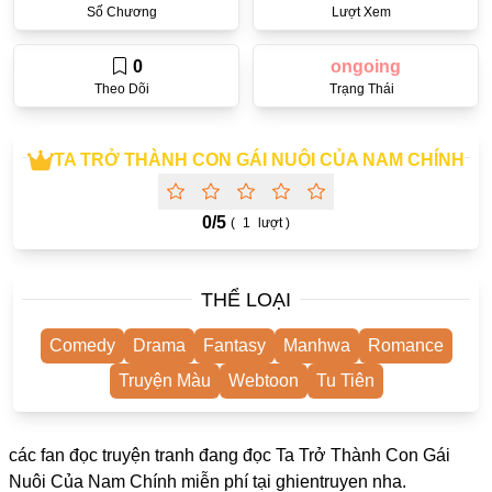
Số Chương
Lượt Xem
One Shot
Yuri
0
ongoing
Theo Dõi
Trạng Thái
Truyện Scan
Yaoi
TA TRỞ THÀNH CON GÁI NUÔI CỦA NAM CHÍNH
#Trùng Sinh
Cưới Trước Yêu Sau
0/
5
(
1
lượt )
#Cục Cưng
THỂ LOẠI
#Âu Cổ
Showbiz
Comedy
Drama
Fantasy
Manhwa
Romance
Adult
Truyện Màu
Webtoon
Tu Tiên
Mature
các fan đọc truyện tranh đang đọc Ta Trở Thành Con Gái
Trọng Sinh
Nuôi Của Nam Chính miễn phí tại
ghientruyen
nha.