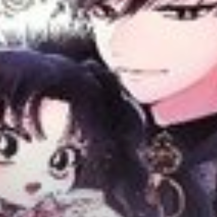
Adventure
Tu Tiên
Ngôn Tình
Slice Of Life
School Life
Manga
Supernatural
Xuyên Không
Shounen
Cổ Đại
Mystery
Webtoon