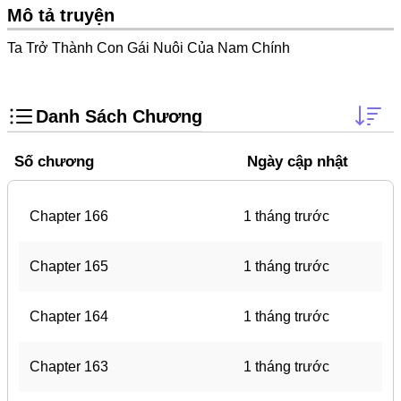
Doujinshi
Mô tả truyện
Thanh Xuân Vườn Trường
Ta Trở Thành Con Gái Nuôi Của Nam Chính
Shounen Ai
Báo Thù
Danh Sách Chương
Shoujo Ai
Số chương
Ngày cập nhật
#Trâu Già Gặm Cỏ Non
Smut
Chapter 166
1 tháng trước
Demons
Anime
Chapter 165
1 tháng trước
Detective
Chapter 164
1 tháng trước
#Hoàng Gia
Trinh Thám
Chapter 163
1 tháng trước
#Ma Cà Rồng