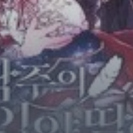
Horror
Chuyển Sinh
Psychological
Martial Arts
Shoujo
Đam Mỹ
Historical
Seinen
Sci-Fi
Tragedy
#Sủng Ngọt
Hiện Đại
Harem