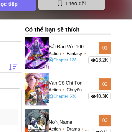
Theo dõi
ọc tiếp
Có thể bạn sẽ thích
Bắt Đầu Với 100
01
Action
Fantasy
Triệu Mạng
Manhua
Chapter 128
Mystery
13.2K
Truyện Màu
Xuyên Không
Tu
Tiên
Vạn Cổ Chí Tôn
02
Action
Chuyển
Sinh
Chapter 538
Manhua
40.3K
Mystery
Truyện
Màu
Xuyên
Không
03
No＼Name
Action
Drama