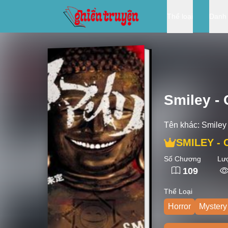
Thể loại
Danh
Smiley -
Tên khác:
Smiley
SMILEY - 
Số Chương
Lư
109
Thể Loại
Horror
Mystery