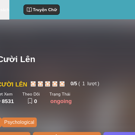
 sách
Truyện Chữ
 Cười Lên
CƯỜI LÊN
0/
5
(
1
lượt )
ợt Xem
Theo Dõi
Trạng Thái
8531
0
ongoing
Psychological